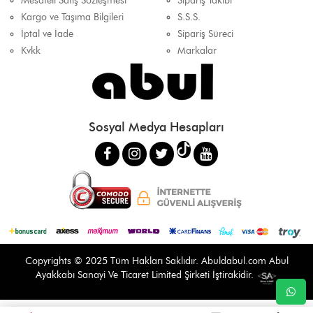
Mesafeli Satış Sözleşmesi
Sipariş Takibi
Kargo ve Taşıma Bilgileri
S.S.S.
İptal ve İade
Sipariş Süreci
Kvkk
Markalar
Sosyal Medya Hesapları
Copyrights © 2025 Tüm Hakları Saklıdır.
Abuldabul.com
Abul
Ayakkabı Sanayi Ve Ticaret Limited Şirketi İştirakidir.