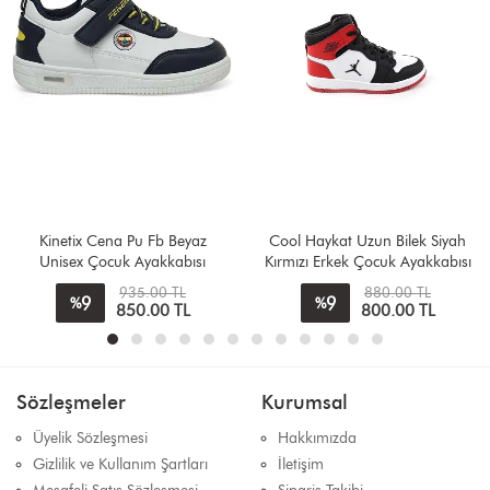
Kinetix Cena Pu Fb Beyaz
Cool Haykat Uzun Bilek Siyah
Unisex Çocuk Ayakkabısı
Kırmızı Erkek Çocuk Ayakkabısı
935.00 TL
880.00 TL
9
9
%
%
850.00 TL
800.00 TL
Sözleşmeler
Kurumsal
Üyelik Sözleşmesi
Hakkımızda
Gizlilik ve Kullanım Şartları
İletişim