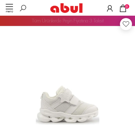
0
menü
Tüm Ürünlerde
Peşin Fiyatına 3 Taksit