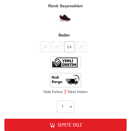
Renk Seçenekleri
Beden
22
23
24
25
3
Vade Farksız
Taksit İmkanı
SEPETE EKLE