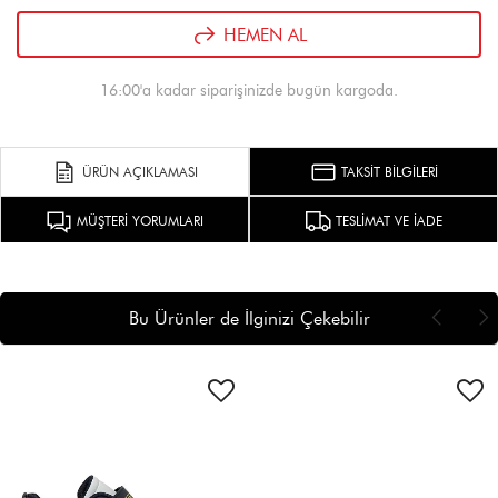
HEMEN AL
16:00'a kadar siparişinizde bugün kargoda.
ÜRÜN AÇIKLAMASI
TAKSİT BİLGİLERİ
MÜŞTERİ YORUMLARI
TESLİMAT VE İADE
Bu Ürünler de İlginizi Çekebilir