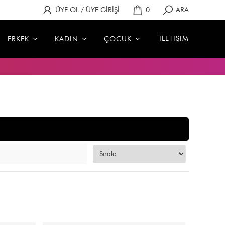
ÜYE OL / ÜYE GİRİŞİ
0
ARA
İLETİŞİM
ERKEK
KADIN
ÇOCUK