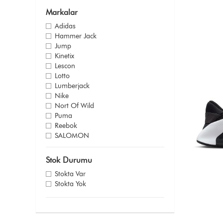
43.5
Markalar
43
Adidas
44.5
Hammer Jack
44
Jump
45.5
Kinetix
45
Lescon
46
Lotto
47
Lumberjack
Nike
Nort Of Wild
Puma
Reebok
SALOMON
Scooter
U.S. Polo Assn.
Stok Durumu
Stokta Var
Stokta Yok