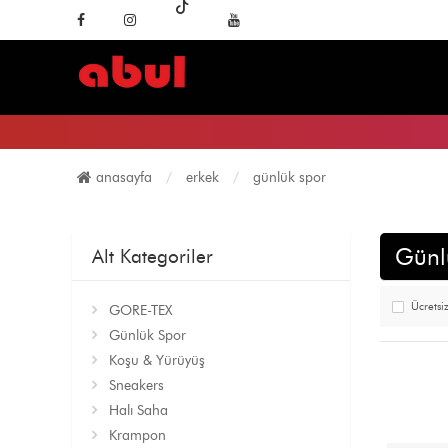
anasayfa
erkek
günlük spor
Günl
Alt Kategoriler
Ücretsi
GORE-TEX
Günlük Spor
Koşu & Yürüyüş
Sneakers
Halı Saha
Krampon