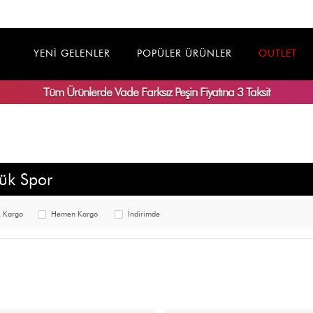
YENİ GELENLER
POPÜLER ÜRÜNLER
OUTLET
Tüm Ürünlerde
Vade Farksız
Peşin Fiyatına 3 Taksit
ük Spor
z Kargo
Hemen Kargo
İndirimde