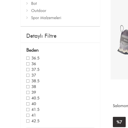
Bot
Outdoor
Spor Malzemeleri
Detaylı Filtre
Beden
36.5
36
37.5
37
38.5
38
39
40.5
40
Salomon
41.5
41
42.5
7
%
42