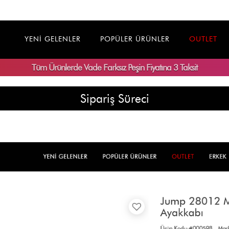
YENİ GELENLER
POPÜLER ÜRÜNLER
OUTLET
Tüm Ürünlerde
Vade Farksız
Peşin Fiyatına 3 Taksit
Sipariş Süreci