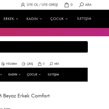
ÜYE OL / ÜYE GİRİŞİ
0
ARA
İLETİŞİM
ERKEK
KADIN
ÇOCUK