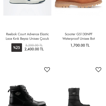
Reebok Court Advence Elastic
Scooter G5130NPF
Lace Kırık Beyaz Unisex Çocuk
Waterproof Unisex Bot
Sneaker
3,200.00 TL
1,700.00 TL
25
%
2,400.00 TL