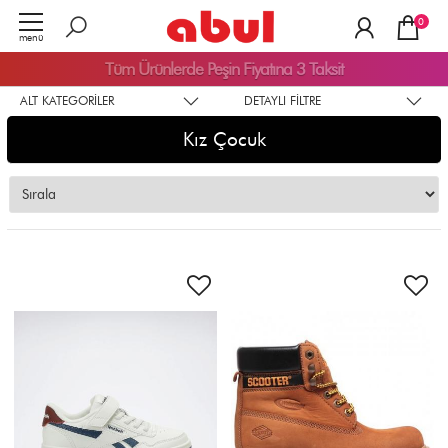
0
menü
Tüm Ürünlerde
Peşin Fiyatına 3 Taksit
ALT KATEGORILER
DETAYLI FILTRE
Kız Çocuk