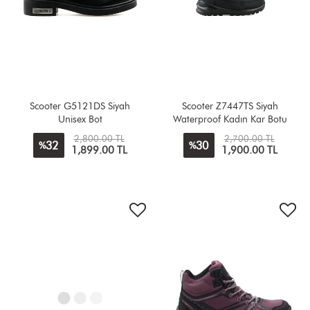
Scooter G5121DS Siyah
Scooter Z7447TS Siyah
Unisex Bot
Waterproof Kadın Kar Botu
2,800.00 TL
2,700.00 TL
32
30
%
%
1,899.00 TL
1,900.00 TL