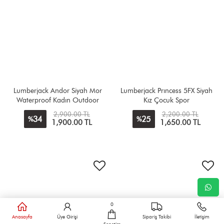
Lumberjack Andor Siyah Mor
Lumberjack Prıncess 5FX Siyah
Waterproof Kadın Outdoor
Kız Çocuk Spor
2,900.00 TL
2,200.00 TL
34
25
%
%
1,900.00 TL
1,650.00 TL
0
Anasayfa
Üye Girişi
Sipariş Takibi
İletişim