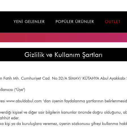
YENİ GELENLER
POPÜLER ÜRÜNLER
OUTLET
Tüm Ürünlerde
Vade Farksız
Peşin Fiyatına 3 Taksit
Gizlilik ve Kullanım Şartları
rüten Fatih Mh. Cumhuriyet Cad. No:32/A SİMAV/ KÜTAHYA Abul Ayakkabı Sa
lanıcısı ("Üye")
tesi www.abuldabul.com ‘dan üyenin faydalanma şartlarının belirlenmesidi
rdiği kişisel ve diğer sair bilgilerin kanunlar önünde doğru olduğunu, abul
aahhüt eder.
şka kişi ya da kuruluşlara veremez, üyenin sözkonusu şifreyi kullanma hakk