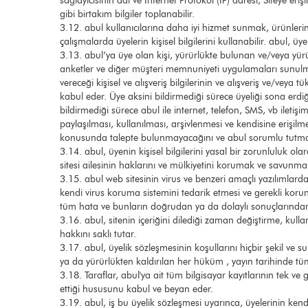
sağlayıcısının adı ve Internet Protokol (IP) adresi, Siteye er
gibi birtakım bilgiler toplanabilir.
3.12. abul kullanıcılarına daha iyi hizmet sunmak, ürünlerini v
çalışmalarda üyelerin kişisel bilgilerini kullanabilir. abul,
3.13. abul’ya üye olan kişi, yürürlükte bulunan ve/veya yü
anketler ve diğer müşteri memnuniyeti uygulamaları sunulma
vereceği kişisel ve alışveriş bilgilerinin ve alışveriş ve/vey
kabul eder. Üye aksini bildirmediği sürece üyeliği sona erdi
bildirmediği sürece abul ile internet, telefon, SMS, vb ileti
paylaşılması, kullanılması, arşivlenmesi ve kendisine erişi
konusunda talepte bulunmayacağını ve abul sorumlu tutma
3.14. abul, üyenin kişisel bilgilerini yasal bir zorunluluk 
sitesi ailesinin haklarını ve mülkiyetini korumak ve savunmak 
3.15. abul web sitesinin virus ve benzeri amaçlı yazılımlard
kendi virus koruma sistemini tedarik etmesi ve gerekli koru
tüm hata ve bunların doğrudan ya da dolaylı sonuçlarından
3.16. abul, sitenin içeriğini dilediği zaman değiştirme, kulla
hakkını saklı tutar.
3.17. abul, üyelik sözleşmesinin koşullarını hiçbir şekil ve s
ya da yürürlükten kaldırılan her hüküm , yayın tarihinde t
3.18. Taraflar, abul'ya ait tüm bilgisayar kayıtlarının tek 
ettiği hususunu kabul ve beyan eder.
3.19. abul, iş bu üyelik sözleşmesi uyarınca, üyelerinin kend