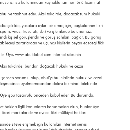
özkonusu izinsiz kullanımdan kaynaklanan her türlü tazminat
kabul ve taahhüt eder. Aksi takdirde, doğacak tüm hukuki
ci şekilde, yasalara aykırı bir amaç için, başkalarının fikri
 (spam, virus, truva atı, vb.) ve işlemlerde bulunamaz.
ndi kişisel görüşleridir ve görüş sahibini bağlar. Bu görüş
yabileceği zararlardan ve üçüncü kişilerin beyan edeceği fikir
ktır. Üye, www.abuldabul.com internet sitesinin
r. Aksi takdirde, bundan doğacak hukuki ve cezai
k şahsen sorumlu olup, abul’yı bu ihlallerin hukuki ve cezai
ik sözleşmesinee uyulmamasından dolayı tazminat talebinde
dır. Üye işbu tasarrufu önceden kabul eder. Bu durumda,
iyet hakları ilgili kanunlarca korunmakta olup, bunlar üye
ticari markalarıdır ve ayrıca fikri mülkiyet hakları
sinde siteye erişmek için kullanılan İnternet servis