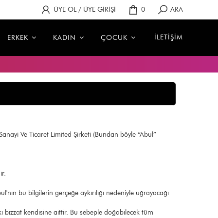
ÜYE OL / ÜYE GİRİŞİ
0
ARA
İLETİŞİM
ERKEK
KADIN
ÇOCUK
nayi Ve Ticaret Limited Şirketi (Bundan böyle “Abul”
r.
'nın bu bilgilerin gerçeğe aykırılığı nedeniyle uğrayacağı
ı bizzat kendisine aittir. Bu sebeple doğabilecek tüm