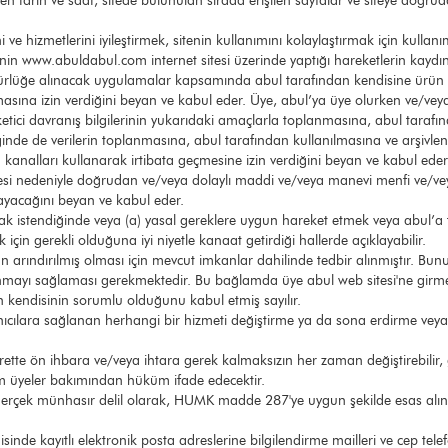
işilen tarih ve saat, sitede bulunulan sırada erişilen sayfalar ve siteye doğ
e hizmetlerini iyileştirmek, sitenin kullanımını kolaylaştırmak için kullanımı
 üyenin www.abuldabul.com internet sitesi üzerinde yaptığı hareketlerin kayd
rürlüğe alınacak uygulamalar kapsamında abul tarafından kendisine ürün v
sına izin verdiğini beyan ve kabul eder. Üye, abul’ya üye olurken ve/vey
a tüketici davranış bilgilerinin yukarıdaki amaçlarla toplanmasına, abul tara
ğinde de verilerin toplanmasına, abul tarafından kullanılmasına ve arşivle
şim kanalları kullanarak irtibata geçmesine izin verdiğini beyan ve kabul ed
lmesi nedeniyle doğrudan ve/veya dolaylı maddi ve/veya manevi menfi ve/ve
yacağını beyan ve kabul eder.
olarak istendiğinde veya (a) yasal gereklere uygun hareket etmek veya abul’a
için gerekli olduğuna iyi niyetle kanaat getirdiği hallerde açıklayabilir.
an arındırılmış olması için mevcut imkanlar dahilinde tedbir alınmıştır. Bun
nmayı sağlaması gerekmektedir. Bu bağlamda üye abul web sitesi'ne girmesi
 kendisinin sorumlu olduğunu kabul etmiş sayılır.
nıcılara sağlanan herhangi bir hizmeti değiştirme ya da sona erdirme veya abu
urette ön ihbara ve/veya ihtara gerek kalmaksızın her zaman değiştirebilir, g
üm üyeler bakımından hüküm ifade edecektir.
ve gerçek münhasır delil olarak, HUMK madde 287'ye uygun şekilde esas alınac
isinde kayıtlı elektronik posta adreslerine bilgilendirme mailleri ve cep te