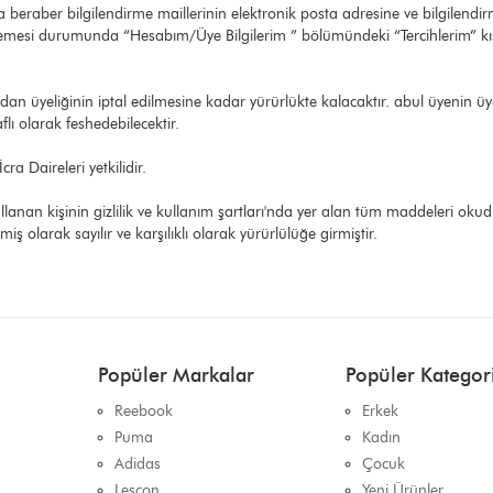
 beraber bilgilendirme maillerinin elektronik posta adresine ve bilgilendi
temesi durumunda “Hesabım/Üye Bilgilerim ” bölümündeki “Tercihlerim” kı
ndan üyeliğinin iptal edilmesine kadar yürürlükte kalacaktır. abul üyenin 
lı olarak feshedebilecektir.
ra Daireleri yetkilidir.
lanan kişinin gizlilik ve kullanım şartları'nda yer alan tüm maddeleri oku
 olarak sayılır ve karşılıklı olarak yürürlülüğe girmiştir.
Popüler Markalar
Popüler Kategori
Reebook
Erkek
Puma
Kadın
Adidas
Çocuk
Lescon
Yeni Ürünler