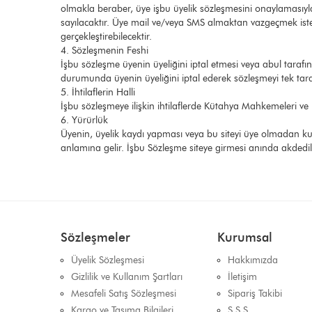
olmakla beraber, üye işbu üyelik sözleşmesini onaylamasıyla
sayılacaktır. Üye mail ve/veya SMS almaktan vazgeçmek is
gerçekleştirebilecektir.
4. Sözleşmenin Feshi
İşbu sözleşme üyenin üyeliğini iptal etmesi veya abul tarafı
durumunda üyenin üyeliğini iptal ederek sözleşmeyi tek taraf
5. İhtilaflerin Halli
İşbu sözleşmeye ilişkin ihtilaflerde Kütahya Mahkemeleri ve İc
6. Yürürlük
Üyenin, üyelik kaydı yapması veya bu siteyi üye olmadan kul
anlamına gelir. İşbu Sözleşme siteye girmesi anında akdedilmiş
Sözleşmeler
Kurumsal
Üyelik Sözleşmesi
Hakkımızda
Gizlilik ve Kullanım Şartları
İletişim
Mesafeli Satış Sözleşmesi
Sipariş Takibi
Kargo ve Taşıma Bilgileri
S.S.S.