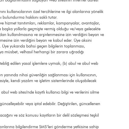
rudan bağlanılmasını sağlayan Web sitesinin Internet adresi
nı kullanıcılarının özel tercihlerine ve ilgi alanlarına yönelik
ını bulundurma hakkını saklı tutar.
e hizmet tanıtımları, reklamlar, kampanyalar, avantajlar,
a başka yollarla geçmişte vermiş olduğu ve/veya gelecekte
fından kullanılmasına ve arşivlenmesine izin verdiğini beyan ve
nmesine izin verdiğini beyan ve kabul eder. Üye aksini
er. Üye yukarıda bahsi geçen bilgilerin toplanması,
ya müsbet, velhasıl herhangi bir zarara uğradığı
 tebliğ edilen yasal işlemlere uymak; (b) abul ve abul web
un yanında nihai güvenliğin sağlanması için kullanıcının,
yle, kendi yazılım ve işletim sistemlerinde oluşabilecek
l web sitesi'nde kayıtlı kullanıcı bilgi ve verilerini silme
üncelleyebilir veya iptal edebilir. Değiştirilen, güncellenen
ağını ve söz konusu kayıtların bir delil sözleşmesi teşkil
lefonlarına bilgilendirme SMS’leri gönderme yetkisine sahip