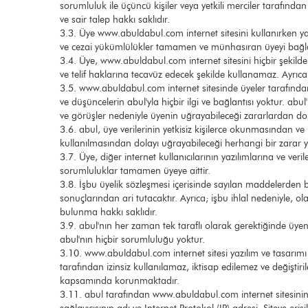
sorumluluk ile üçüncü kişiler veya yetkili merciler tarafında
ve sair talep hakkı saklıdır.
3.3. Üye www.abuldabul.com internet sitesini kullanırken y
ve cezai yükümlülükler tamamen ve münhasıran üyeyi bağla
3.4. Üye, www.abuldabul.com internet sitesini hiçbir şekilde 
ve telif haklarına tecavüz edecek şekilde kullanamaz. Ayrıca,
3.5. www.abuldabul.com internet sitesinde üyeler tarafından 
ve düşüncelerin abul'yla hiçbir ilgi ve bağlantısı yoktur. ab
ve görüşler nedeniyle üyenin uğrayabileceği zararlardan d
3.6. abul, üye verilerinin yetkisiz kişilerce okunmasından v
kullanılmasından dolayı uğrayabileceği herhangi bir zarar 
3.7. Üye, diğer internet kullanıcılarının yazılımlarına ve v
sorumluluklar tamamen üyeye aittir.
3.8. İşbu üyelik sözleşmesi içerisinde sayılan maddelerden b
sonuçlarından ari tutacaktır. Ayrıca; işbu ihlal nedeniyle, 
bulunma hakkı saklıdır.
3.9. abul'nın her zaman tek taraflı olarak gerektiğinde üyen
abul'nın hiçbir sorumluluğu yoktur.
3.10. www.abuldabul.com internet sitesi yazılım ve tasarımı 
tarafından izinsiz kullanılamaz, iktisap edilemez ve değiştiri
kapsamında korunmaktadır.
3.11. abul tarafından www.abuldabul.com internet sitesinin iy