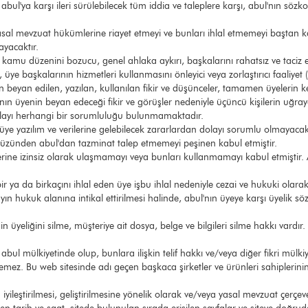
n abul'ya karşı ileri sürülebilecek tüm iddia ve taleplere karşı, abul'nın s
asal mevzuat hükümlerine riayet etmeyi ve bunları ihlal etmemeyi baştan 
yacaktır.
kamu düzenini bozucu, genel ahlaka aykırı, başkalarını rahatsız ve taciz edi
 üye başkalarının hizmetleri kullanmasını önleyici veya zorlaştırıcı faaliyet
beyan edilen, yazılan, kullanılan fikir ve düşünceler, tamamen üyelerin ke
ul'nın üyenin beyan edeceği fikir ve görüşler nedeniyle üçüncü kişilerin uğra
olayı herhangi bir sorumluluğu bulunmamaktadır.
e üye yazılım ve verilerine gelebilecek zararlardan dolayı sorumlu olmayaca
yüzünden abul'dan tazminat talep etmemeyi peşinen kabul etmiştir.
erilerine izinsiz olarak ulaşmamayı veya bunları kullanmamayı kabul etmişti
ir ya da birkaçını ihlal eden üye işbu ihlal nedeniyle cezai ve hukuki olara
olayın hukuk alanına intikal ettirilmesi halinde, abul'nın üyeye karşı üyel
in üyeliğini silme, müşteriye ait dosya, belge ve bilgileri silme hakkı var
abul mülkiyetinde olup, bunlara ilişkin telif hakkı ve/veya diğer fikri mülk
lemez. Bu web sitesinde adı geçen başkaca şirketler ve ürünleri sahiplerinin 
ileştirilmesi, geliştirilmesine yönelik olarak ve/veya yasal mevzuat çerçeve