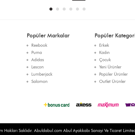
Popüler Markalar
Popüler Kategori
Reebook
Erkek
Puma
Kadın
Adidas
Çocuk
Lescon
Yeni Ürünler
Lumberjack
Popüler Ürünler
Salomon
Outlet Ürünler
 Hakları Saklıdır.
Abuldabul.com
Abul Ayakkabı Sanayi Ve Ticaret Limited Ş