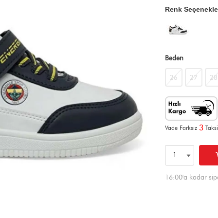
Renk Seçenekle
Beden
26
27
28
3
Vade Farksız
Taksi
16:00'a kadar sip