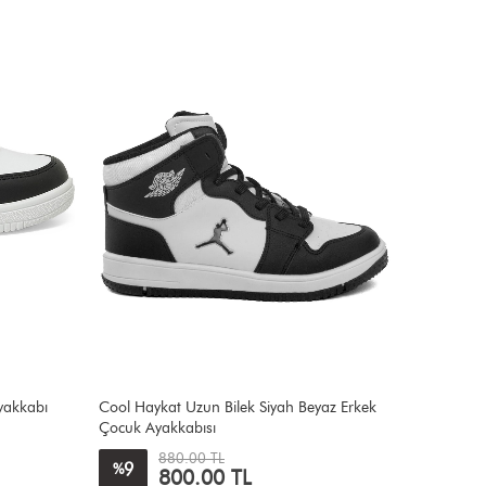
yakkabı
Cool Haykat Uzun Bilek Siyah Beyaz Erkek
Lumberja
Çocuk Ayakkabısı
Ayakkabı
880.00 TL
9
42
%
%
800.00 TL