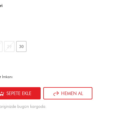
ri
29
30
t İmkanı
SEPETE EKLE
HEMEN AL
arişinizde bugün kargoda.