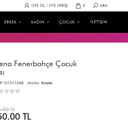
ÜYE OL / ÜYE GİRİŞİ
0
ARA
İLETİŞİM
ERKEK
KADIN
ÇOCUK
Cena Fenerbahçe Çocuk
sı
P-101511048
Marka:
Kinetix
.00 TL
50.00
TL