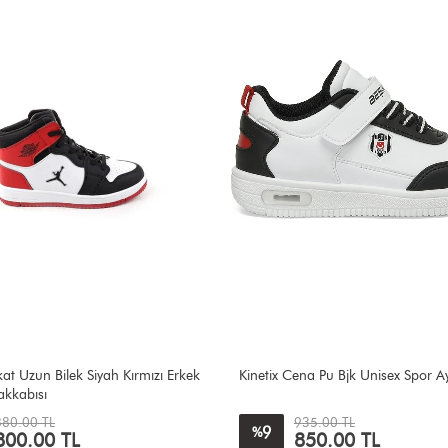
at Uzun Bilek Siyah Kırmızı Erkek
Kinetix Cena Pu Bjk Unisex Spor A
kkabısı
880.00 TL
935.00 TL
9
%
800.00 TL
850.00 TL