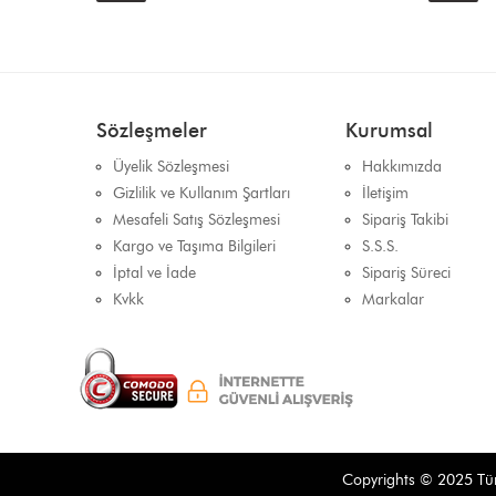
Sözleşmeler
Kurumsal
Üyelik Sözleşmesi
Hakkımızda
Gizlilik ve Kullanım Şartları
İletişim
Mesafeli Satış Sözleşmesi
Sipariş Takibi
Kargo ve Taşıma Bilgileri
S.S.S.
İptal ve İade
Sipariş Süreci
Kvkk
Markalar
Copyrights © 2025 Tüm