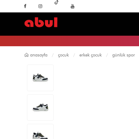
anasayfa
çocuk
erkek çocuk
günlük spor