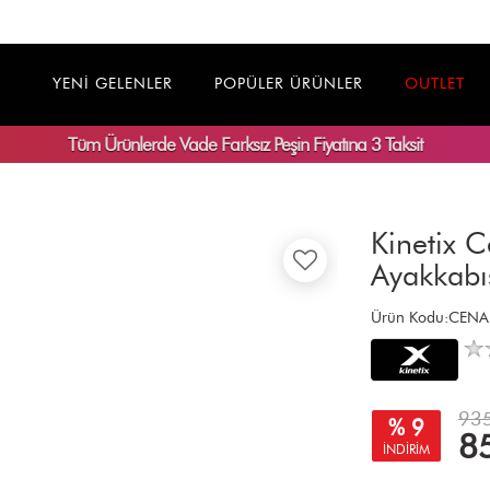
YENİ GELENLER
POPÜLER ÜRÜNLER
OUTLET
Tüm Ürünlerde
Vade Farksız
Peşin Fiyatına 3 Taksit
Kinetix 
Ayakkabı
Ürün Kodu:CENA
935
% 9
8
İNDİRİM