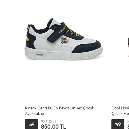
r Ayakkabı
Kinetix Cena Pu Fb Beyaz Unisex Çocuk
Cool Hayk
Ayakkabısı
Çocuk Aya
935.00 TL
9
9
%
%
850.00 TL