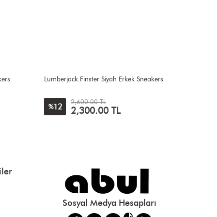
eakers
Lescon Smash Siyah Sneakers
Puma 4
Siyah Be
2,799.00 TL
4,900
ler
Sosyal Medya Hesapları