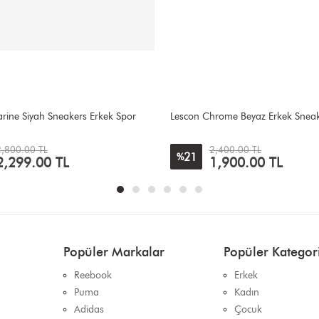
rome Beyaz Erkek Sneakers
Lumberjack Finster Siyah Erkek Sn
2,400.00 TL
2,600.00 TL
12
%
1,900.00 TL
2,300.00 TL
Popüler Markalar
Popüler Kategori
Reebook
Erkek
Puma
Kadın
Adidas
Çocuk