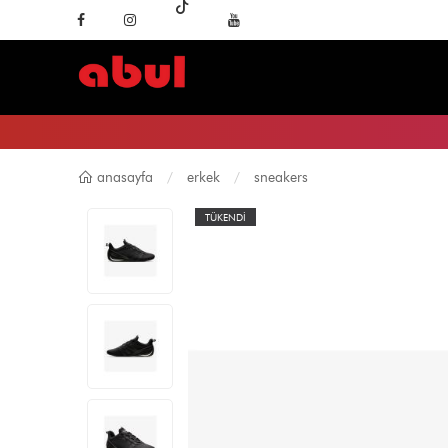
anasayfa
erkek
sneakers
TÜKENDİ