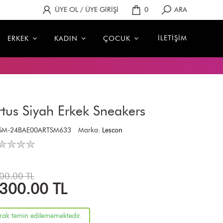
ÜYE OL / ÜYE GİRİŞİ
0
ARA
İLETİŞİM
ERKEK
KADIN
ÇOCUK
rtus Siyah Erkek Sneakers
USM-24BAE00ARTSM633
Marka:
Lescon
00.00 TL
,300.00
TL
arak temin edilememektedir.