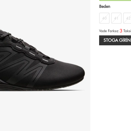
Beden
40
41
42
3
Vade Farksız
Taksi
STOGA GIRIN