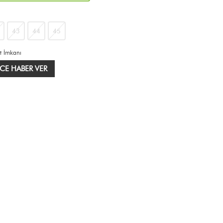
43
44
45
t İmkanı
CE HABER VER