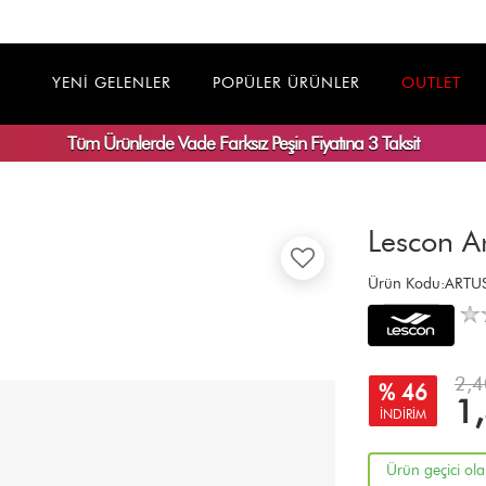
YENİ GELENLER
POPÜLER ÜRÜNLER
OUTLET
Tüm Ürünlerde
Vade Farksız
Peşin Fiyatına 3 Taksit
Lescon A
Ürün Kodu:ART
2,4
% 46
1
İNDİRİM
Ürün geçici ol