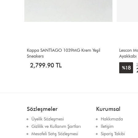
eşil
Lescon Marine Siyah Sneakers Erkek Spor
Lescon Ch
Ayakkabı
2,800.00 TL
18
21
%
%
2,299.00 TL
Sözleşmeler
Kurumsal
Üyelik Sözleşmesi
Hakkımızda
Gizlilik ve Kullanım Şartları
İletişim
Mesafeli Satış Sözleşmesi
Sipariş Takibi