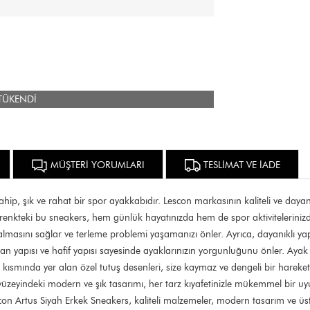
TÜKENDİ
MÜŞTERİ YORUMLARI
TESLİMAT VE İADE
ip, şık ve rahat bir spor ayakkabıdır. Lescon markasının kaliteli ve dayan
enkteki bu sneakers, hem günlük hayatınızda hem de spor aktivitelerinizde
lmasını sağlar ve terleme problemi yaşamanızı önler. Ayrıca, dayanıklı y
an yapısı ve hafif yapısı sayesinde ayaklarınızın yorgunluğunu önler. Aya
lt kısmında yer alan özel tutuş desenleri, size kaymaz ve dengeli bir hare
ş yüzeyindeki modern ve şık tasarımı, her tarz kıyafetinizle mükemmel bir uy
con Artus Siyah Erkek Sneakers, kaliteli malzemeler, modern tasarım ve 