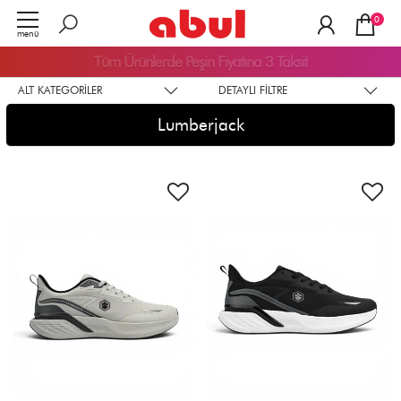
0
menü
Tüm Ürünlerde
Peşin Fiyatına 3 Taksit
ALT KATEGORILER
DETAYLI FILTRE
Lumberjack