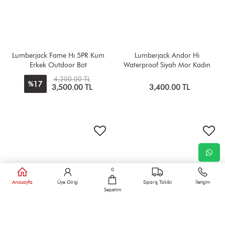
Lumberjack Fame Hı 5PR Kum
Lumberjack Andor Hi
Erkek Outdoor Bot
Waterproof Siyah Mor Kadın
Outdoor Bot
4,200.00 TL
17
%
3,500.00 TL
3,400.00 TL
0
Anasayfa
Üye Girişi
Sipariş Takibi
İletişim
Sepetim