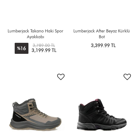
Lumberjack Takano Haki Spor
Lumberjack After Beyaz Kürklü
Ayakkabı
Bot
3,789.00 TL
3,399.99 TL
16
%
3,199.99 TL