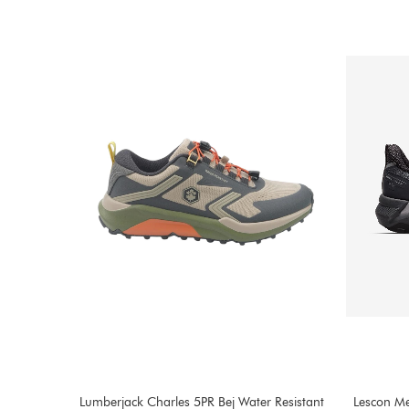
Resistant
Lescon Meteor Su Geçirmez Füme Ayakkabı
Lescon Me