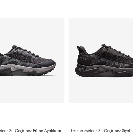
teor Su Geçirmez Siyah Ayakkabı
Scooter M7201TFU Füme Waterpr