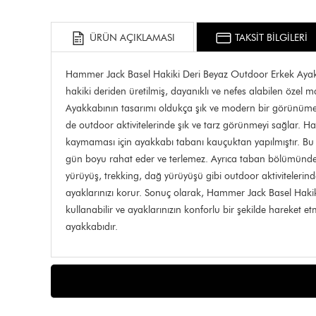
ÜRÜN AÇIKLAMASI
TAKSİT BİLGİLERİ
Hammer Jack Basel Hakiki Deri Beyaz Outdoor Erkek Ayakkab
hakiki deriden üretilmiş, dayanıklı ve nefes alabilen özel ma
Ayakkabının tasarımı oldukça şık ve modern bir görünüme s
de outdoor aktivitelerinde şık ve tarz görünmeyi sağlar. 
kaymaması için ayakkabı tabanı kauçuktan yapılmıştır. Bu 
gün boyu rahat eder ve terlemez. Ayrıca taban bölümünde y
yürüyüş, trekking, dağ yürüyüşü gibi outdoor aktiviteleri
ayaklarınızı korur. Sonuç olarak, Hammer Jack Basel Hakik
kullanabilir ve ayaklarınızın konforlu bir şekilde hareket e
ayakkabıdır.