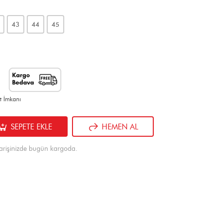
43
44
45
t İmkanı
SEPETE EKLE
HEMEN AL
arişinizde bugün kargoda.