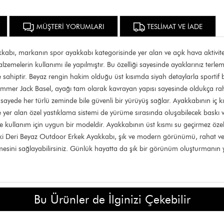
MÜŞTERİ YORUMLARI
TESLİMAT VE İADE
ı, markanın spor ayakkabı kategorisinde yer alan ve açık hava aktivitele
lzemelerin kullanımı ile yapılmıştır. Bu özelliği sayesinde ayaklarınız terle
ahiptir. Beyaz rengin hakim olduğu üst kısımda siyah detaylarla sportif 
Hammer Jack Basel, ayağı tam olarak kavrayan yapısı sayesinde oldukça ra
sayede her türlü zeminde bile güvenli bir yürüyüş sağlar. Ayakkabının iç k
er alan özel yastıklama sistemi de yürüme sırasında oluşabilecek baskı ve
nde kullanım için uygun bir modeldir. Ayakkabının üst kısmı su geçirmez öz
i Deri Beyaz Outdoor Erkek Ayakkabı, şık ve modern görünümü, rahat ve day
tmesini sağlayabilirsiniz. Günlük hayatta da şık bir görünüm oluşturmanın y
Bu Ürünler de İlginizi Çekebilir