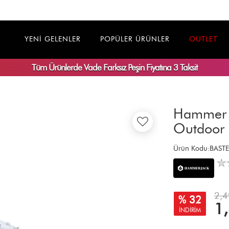
YENİ GELENLER
POPÜLER ÜRÜNLER
OUTLET
Tüm Ürünlerde
Vade Farksız
Peşin Fiyatına 3 Taksit
Hammer J
Outdoor 
Ürün Kodu:BAST
2,4
% 32
1
İNDİRİM