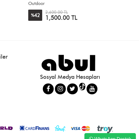
Waterpro
10,500.00 TL
7
18
%
%
9,800.00 TL
ler
Sosyal Medya Hesapları
WhatsApp Destek