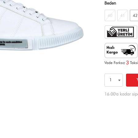
Beden
40
41
42
3
Vade Farksız
Taksi
16:00'a kadar sip