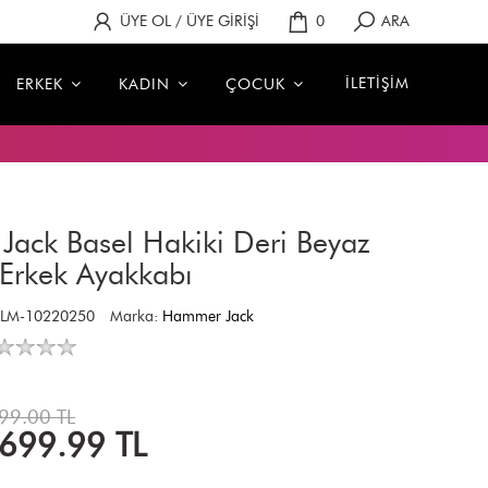
ÜYE OL / ÜYE GİRİŞİ
0
ARA
İLETİŞİM
ERKEK
KADIN
ÇOCUK
ack Basel Hakiki Deri Beyaz
Erkek Ayakkabı
ELM-10220250
Marka:
Hammer Jack
99.00 TL
,699.99
TL