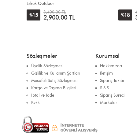
4,500.00 TL
18
18
%
%
3,700.00 TL
Sözleşmeler
Kurumsal
Üyelik Sözleşmesi
Hakkımızda
Gizlilik ve Kullanım Şartları
İletişim
Mesafeli Satış Sözleşmesi
Sipariş Takibi
Kargo ve Taşıma Bilgileri
S.S.S.
İptal ve İade
Sipariş Süreci
Kvkk
Markalar