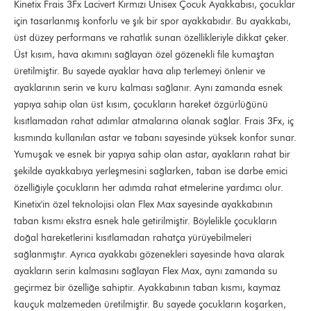
Kinetix Frais 3Fx Lacivert Kırmızı Unisex Çocuk Ayakkabısı, çocuklar
için tasarlanmış konforlu ve şık bir spor ayakkabıdır. Bu ayakkabı,
üst düzey performans ve rahatlık sunan özellikleriyle dikkat çeker.
Üst kısım, hava akımını sağlayan özel gözenekli file kumaştan
üretilmiştir. Bu sayede ayaklar hava alıp terlemeyi önlenir ve
ayaklarının serin ve kuru kalması sağlanır. Aynı zamanda esnek
yapıya sahip olan üst kısım, çocukların hareket özgürlüğünü
kısıtlamadan rahat adımlar atmalarına olanak sağlar. Frais 3Fx, iç
kısmında kullanılan astar ve tabanı sayesinde yüksek konfor sunar.
Yumuşak ve esnek bir yapıya sahip olan astar, ayakların rahat bir
şekilde ayakkabıya yerleşmesini sağlarken, taban ise darbe emici
özelliğiyle çocukların her adımda rahat etmelerine yardımcı olur.
Kinetix'in özel teknolojisi olan Flex Max sayesinde ayakkabının
taban kısmı ekstra esnek hale getirilmiştir. Böylelikle çocukların
doğal hareketlerini kısıtlamadan rahatça yürüyebilmeleri
sağlanmıştır. Ayrıca ayakkabı gözenekleri sayesinde hava alarak
ayakların serin kalmasını sağlayan Flex Max, aynı zamanda su
geçirmez bir özelliğe sahiptir. Ayakkabının taban kısmı, kaymaz
kauçuk malzemeden üretilmiştir. Bu sayede çocukların koşarken,