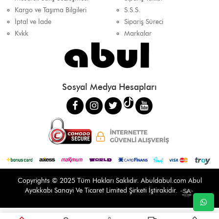
Kargo ve Taşıma Bilgileri
S.S.S.
İptal ve İade
Sipariş Süreci
Kvkk
Markalar
Sosyal Medya Hesapları
Copyrights © 2025 Tüm Hakları Saklıdır.
Abuldabul.com
Abul
Ayakkabı Sanayi Ve Ticaret Limited Şirketi İştirakidir.
0