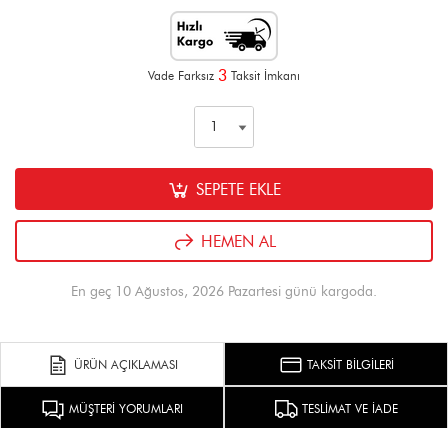
3
Vade Farksız
Taksit İmkanı
SEPETE EKLE
HEMEN AL
En geç 10 Ağustos, 2026 Pazartesi günü kargoda.
ÜRÜN AÇIKLAMASI
TAKSİT BİLGİLERİ
MÜŞTERİ YORUMLARI
TESLİMAT VE İADE