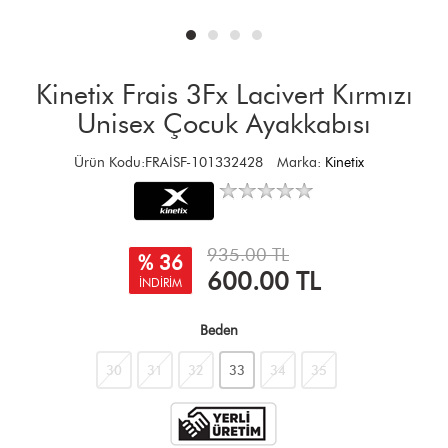
Kinetix Frais 3Fx Lacivert Kırmızı
Unisex Çocuk Ayakkabısı
Ürün Kodu:FRAİSF-101332428
Marka:
Kinetix
935.00 TL
% 36
600.00
TL
İNDİRİM
Beden
30
31
32
33
34
35