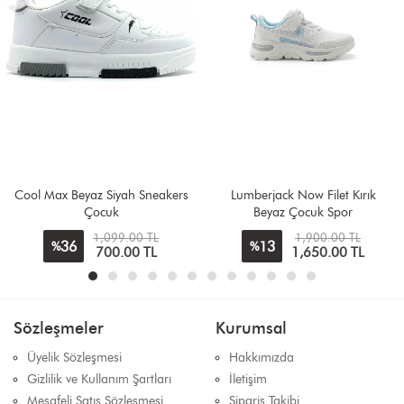
Lumberjack Now Filet Kırık
Lumberjack Prıncess 5FX Siyah
Beyaz Çocuk Spor
Kız Çocuk Spor
1,900.00 TL
2,200.00 TL
13
25
%
%
1,650.00 TL
1,650.00 TL
Sözleşmeler
Kurumsal
Üyelik Sözleşmesi
Hakkımızda
Gizlilik ve Kullanım Şartları
İletişim
Mesafeli Satış Sözleşmesi
Sipariş Takibi