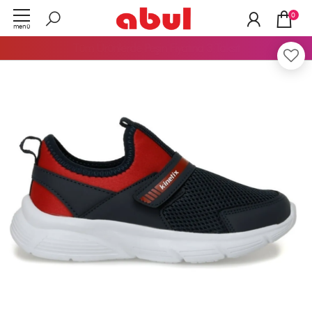
0
menü
Tüm Ürünlerde
Peşin Fiyatına 3 Taksit