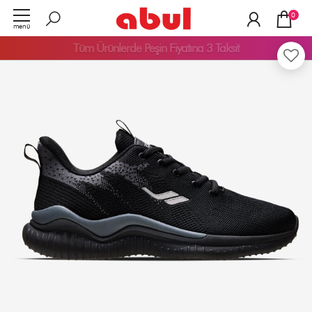
0
menü
Tüm Ürünlerde
Peşin Fiyatına 3 Taksit