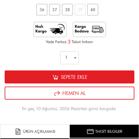
36
37
38
39
40
3
Vade Farksız
Taksit İmkanı
SEPETE EKLE
HEMEN AL
En geç 10 Ağustos, 2026 Pazartesi günü kargoda.
ÜRÜN AÇIKLAMASI
TAKSİT BİLGİLERİ