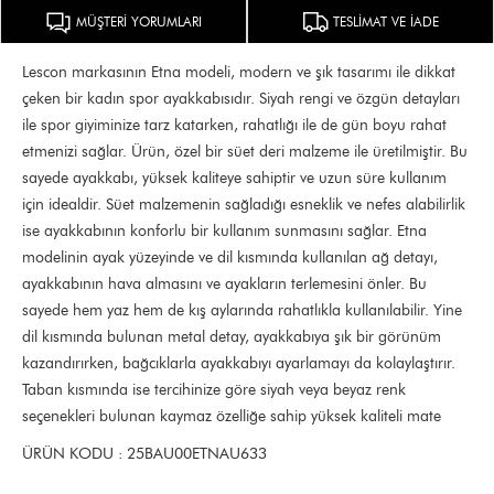
MÜŞTERİ YORUMLARI
TESLİMAT VE İADE
Lescon markasının Etna modeli, modern ve şık tasarımı ile dikkat
çeken bir kadın spor ayakkabısıdır. Siyah rengi ve özgün detayları
ile spor giyiminize tarz katarken, rahatlığı ile de gün boyu rahat
etmenizi sağlar. Ürün, özel bir süet deri malzeme ile üretilmiştir. Bu
sayede ayakkabı, yüksek kaliteye sahiptir ve uzun süre kullanım
için idealdir. Süet malzemenin sağladığı esneklik ve nefes alabilirlik
ise ayakkabının konforlu bir kullanım sunmasını sağlar. Etna
modelinin ayak yüzeyinde ve dil kısmında kullanılan ağ detayı,
ayakkabının hava almasını ve ayakların terlemesini önler. Bu
sayede hem yaz hem de kış aylarında rahatlıkla kullanılabilir. Yine
dil kısmında bulunan metal detay, ayakkabıya şık bir görünüm
kazandırırken, bağcıklarla ayakkabıyı ayarlamayı da kolaylaştırır.
Taban kısmında ise tercihinize göre siyah veya beyaz renk
seçenekleri bulunan kaymaz özelliğe sahip yüksek kaliteli mate
ÜRÜN KODU : 25BAU00ETNAU633