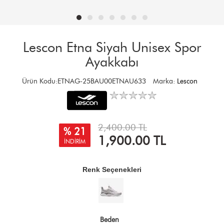
Lescon Etna Siyah Unisex Spor
Ayakkabı
Ürün Kodu:ETNAG-25BAU00ETNAU633
Marka:
Lescon
2,400.00 TL
% 21
1,900.00
TL
İNDİRİM
Renk Seçenekleri
Beden