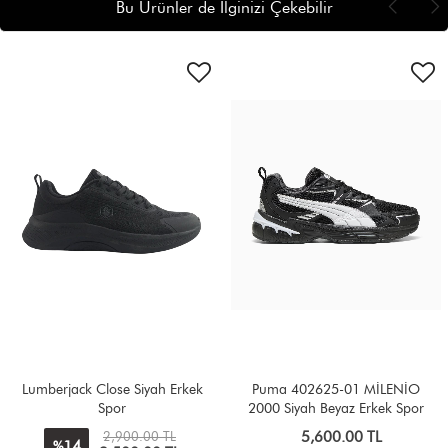
Bu Ürünler de İlginizi Çekebilir
Puma 402625-01 MİLENİO
Puma 405506 03 ANZARUN
2000 Siyah Beyaz Erkek Spor
LİTE Beyaz Erkek Spor
Ayakkabı
5,600.00 TL
4,000.00 TL