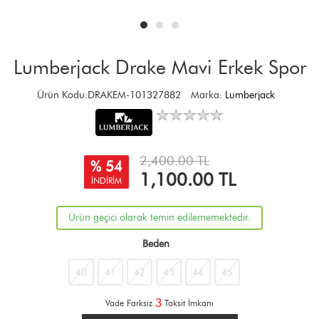
Lumberjack Drake Mavi Erkek Spor
Ürün Kodu:DRAKEM-101327882
Marka:
Lumberjack
2,400.00 TL
% 54
1,100.00
TL
İNDİRİM
Ürün geçici olarak temin edilememektedir.
Beden
40
41
42
43
44
45
3
Vade Farksız
Taksit İmkanı