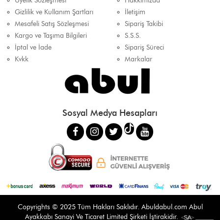
Üyelik Sözleşmesi
Hakkımızda
Gizlilik ve Kullanım Şartları
İletişim
Mesafeli Satış Sözleşmesi
Sipariş Takibi
Kargo ve Taşıma Bilgileri
S.S.S.
İptal ve İade
Sipariş Süreci
Kvkk
Markalar
Sosyal Medya Hesapları
Copyrights © 2025 Tüm Hakları Saklıdır.
Abuldabul.com
Abul
Ayakkabı Sanayi Ve Ticaret Limited Şirketi İştirakidir.