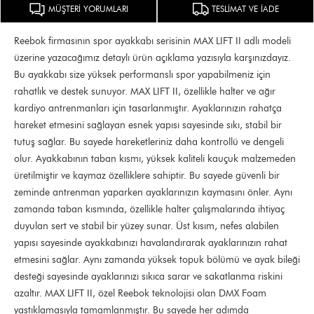
MÜŞTERİ YORUMLARI
TESLİMAT VE İADE
Reebok firmasının spor ayakkabı serisinin MAX LIFT II adlı modeli
üzerine yazacağımız detaylı ürün açıklama yazısıyla karşınızdayız.
Bu ayakkabı size yüksek performanslı spor yapabilmeniz için
rahatlık ve destek sunuyor. MAX LIFT II, özellikle halter ve ağır
kardiyo antrenmanları için tasarlanmıştır. Ayaklarınızın rahatça
hareket etmesini sağlayan esnek yapısı sayesinde sıkı, stabil bir
tutuş sağlar. Bu sayede hareketleriniz daha kontrollü ve dengeli
olur. Ayakkabının taban kısmı, yüksek kaliteli kauçuk malzemeden
üretilmiştir ve kaymaz özelliklere sahiptir. Bu sayede güvenli bir
zeminde antrenman yaparken ayaklarınızın kaymasını önler. Aynı
zamanda taban kısmında, özellikle halter çalışmalarında ihtiyaç
duyulan sert ve stabil bir yüzey sunar. Üst kısım, nefes alabilen
yapısı sayesinde ayakkabınızı havalandırarak ayaklarınızın rahat
etmesini sağlar. Aynı zamanda yüksek topuk bölümü ve ayak bileği
desteği sayesinde ayaklarınızı sıkıca sarar ve sakatlanma riskini
azaltır. MAX LIFT II, özel Reebok teknolojisi olan DMX Foam
yastıklamasıyla tamamlanmıştır. Bu sayede her adımda