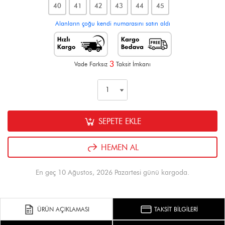
40
41
42
43
44
45
Alanların çoğu kendi numarasını satın aldı
3
Vade Farksız
Taksit İmkanı
SEPETE EKLE
HEMEN AL
En geç 10 Ağustos, 2026 Pazartesi günü kargoda.
ÜRÜN AÇIKLAMASI
TAKSİT BİLGİLERİ