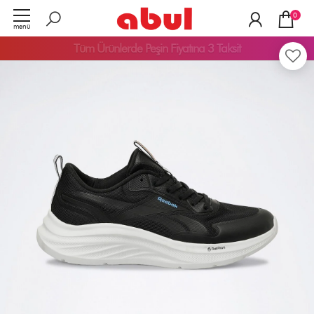
0
menü
Tüm Ürünlerde
Peşin Fiyatına 3 Taksit