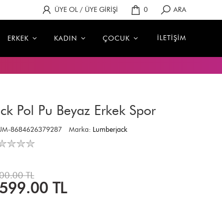
ÜYE OL / ÜYE GİRİŞİ
0
ARA
İLETİŞİM
ERKEK
KADIN
ÇOCUK
ck Pol Pu Beyaz Erkek Spor
PUM-8684626379287
Marka:
Lumberjack
00.00 TL
,599.00
TL