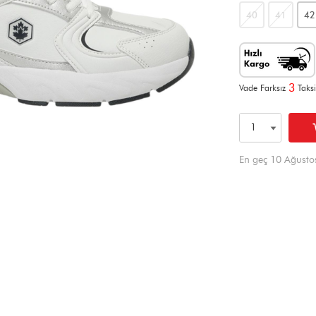
40
41
42
3
Vade Farksız
Taksi
En geç 10 Ağusto