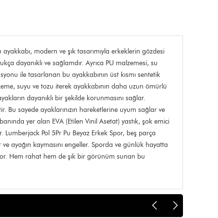
u ayakkabı, modern ve şık tasarımıyla erkeklerin gözdesi
ldukça dayanıklı ve sağlamdır. Ayrıca PU malzemesi, su
asyonu ile tasarlanan bu ayakkabının üst kısmı sentetik
malzeme, suyu ve tozu iterek ayakkabının daha uzun ömürlü
ayakların dayanıklı bir şekilde korunmasını sağlar.
ir. Bu sayede ayaklarınızın hareketlerine uyum sağlar ve
anında yer alan EVA (Etilen Vinil Asetat) yastık, şok emici
lar. Lumberjack Pol 5Pr Pu Beyaz Erkek Spor, beş parça
er ve ayağın kaymasını engeller. Sporda ve günlük hayatta
ratıyor. Hem rahat hem de şık bir görünüm sunan bu