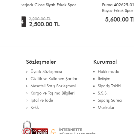
Puma 402625-01 MİLENİO 2000 Siyah
Puma 405
Beyaz Erkek Spor Ayakkabı
Erkek Spo
5,600.00 TL
4,000
Sözleşmeler
Kurumsal
Üyelik Sözleşmesi
Hakkımızda
Gizlilik ve Kullanım Şartları
İletişim
Mesafeli Satış Sözleşmesi
Sipariş Takibi
Kargo ve Taşıma Bilgileri
S.S.S.
İptal ve İade
Sipariş Süreci
Kvkk
Markalar