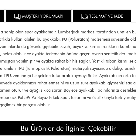
MÜŞTERİ YORUMLARI
TESLİMAT VE İADE
ıma sahip olan spor ayakkabıdır. Lumberjack markası tarafından üretilen b
ahatlıkla kullanılabilen bu ayakkabı, PU (Poliüratan) malzemesi sayesinde o
zeminlerde de güvenle giyilebilir. Siyah, beyaz ve kırmızı renklerin kombin
ı, nefes alabilir ve ayakta terlemenin önüne geçer. Ayrıca sentetik deri 
maştan yapılmıştır ve ayakta rahat bir his sağlar. Yastıklı taban kısmı ise 
llanılan TPU (Termoplastik Poliüretan) materyali sayesinde oldukça esnekt
a TPU, zemine iyi bir şekilde tutunarak kaymayı önler. Ayakkabının orta tab
Bu sayede ayaklarınızın rahat etmesini ve uzun süre ayakkabı giymenizi sağ
amen oturur ve ayağı sıkıca sarar. Böylece ayakkabı, adımlarınızı destekl
Lumberjack Pol 5Pr Pu Beyaz Erkek Spor, tasarımı ve özellikleriyle fark ya
ilmez bir parçası olabilir.
Bu Ürünler de İlginizi Çekebilir