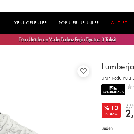
YENİ GELENLER
POPÜLER ÜRÜNLER
OUTLET
Tüm Ürünlerde
Vade Farksız
Peşin Fiyatına 3 Taksit
Lumberja
Ürün Kodu:POL
2,9
% 10
2
İNDİRİM
Beden