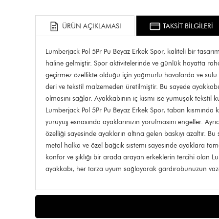
ÜRÜN AÇIKLAMASI
TAKSİT BİLGİLERİ
Lumberjack Pol 5Pr Pu Beyaz Erkek Spor, kaliteli bir tasar
haline gelmiştir. Spor aktivitelerinde ve günlük hayatta r
geçirmez özellikte olduğu için yağmurlu havalarda ve sulu 
deri ve tekstil malzemeden üretilmiştir. Bu sayede ayakkab
olmasını sağlar. Ayakkabının iç kısmı ise yumuşak tekstil ku
Lumberjack Pol 5Pr Pu Beyaz Erkek Spor, taban kısmında ku
yürüyüş esnasında ayaklarınızın yorulmasını engeller. Ayrıc
özelliği sayesinde ayakların altına gelen baskıyı azaltır. 
metal halka ve özel bağcık sistemi sayesinde ayaklara tam
konfor ve şıklığı bir arada arayan erkeklerin tercihi olan 
ayakkabı, her tarza uyum sağlayarak gardırobunuzun vazgeç