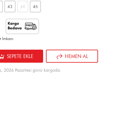
43
44
45
t İmkanı
SEPETE EKLE
HEMEN AL
s, 2026 Pazartesi günü kargoda.