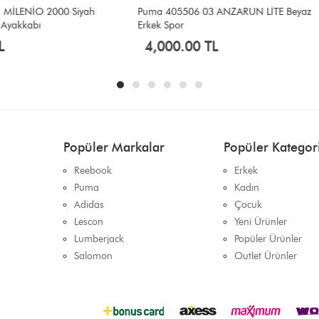
506 03 ANZARUN LİTE Beyaz
Reebok 102156260 MAX LIFT II Si
r
Ayakkabı
.00 TL
2,600.00 TL
Popüler Markalar
Popüler Kategori
Reebook
Erkek
Puma
Kadın
Adidas
Çocuk
Lescon
Yeni Ürünler
Lumberjack
Popüler Ürünler
Salomon
Outlet Ürünler