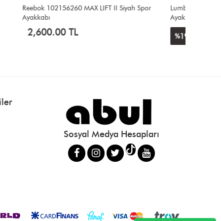
yah Spor
Lumberjack Agatha Siyah Erkek Comfort
Puma 31
Ayakkabı
Spor Aya
4,200
2,400.00 TL
19
%
1,950.00 TL
ler
Sosyal Medya Hesapları