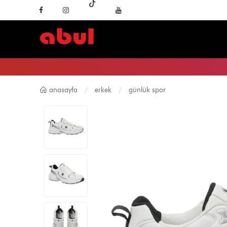
anasayfa
erkek
günlük spor