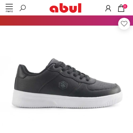
0
menü
Tüm Ürünlerde
Peşin Fiyatına 3 Taksit