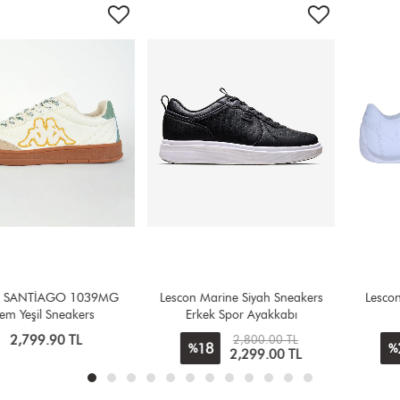
Lescon Marine Siyah Sneakers
Lescon Chrome Beyaz Erkek
Erkek Spor Ayakkabı
Sneakers
2,800.00 TL
2,400.00 TL
18
21
%
%
2,299.00 TL
1,900.00 TL