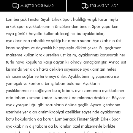
MÜŞTERİ YORUMLARI
TESLİMAT VE İADE
Lumberjack Finster Siyah Erkek Spor, hafifliği ve şık tasarımıyla
erkek spor ayakkabılarının öncülerinden biridir. Spor yaparken
veya günlük hayatta kullanabileceğiniz bu ayakkabılar,
ayaklarınızda rahatlık ve şıklığı bir arada sunar. Ayakkabının üst
kısmı sağlam ve dayanıklı bir yapısıyla dikkat çeker. Su geçirmez
malzeme kullanılarak üretilen üst kısım, ayaklarınızı koruyarak her
türlü hava koşuluna karşı dayanıklı olmayı amaçlamıştır. Ayrıca üst
kısmında yer alan hava delikleri sayesinde ayaklarınızın nefes
almasını sağlar ve terlemeyi önler. Ayakkabının iç yapısında ise
yumuşak ve konforlu bir iç taban bulunur. Ayakların
yastıklanmasını sağlayan bu iç taban, aynı zamanda ayakkabının
orta taban kısmına kadar uzanarak adımlarınızı destekler. Böylece
ayak yorgunluğu gibi sorunların önüne geçilir. Ayrıca iç tabanın
üzerinde yer alan antimikrobiyal özellikler sayesinde ayaklarınızı
kötü kokulardan da korur. Lumberjack Finster Siyah Erkek Spor
ayakkabının dış tabanı da kullanılan özel malzemeyle birlikte