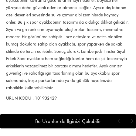
ayakkabının kavrama gücünü artırmayı hedefler. Böylece her
yüzeyde daha güvenli adımlar atmanızı sağlar. Ayrıca dış tabanın
özel desenleri sayesinde su ve çamur gibi zeminlerde kaymayı
önler. Bu şık spor ayakkabının tasarımı da oldukça dikkat çekicidir.
Siyah ve gri renklerin uyumuyla oluşturulan tasarım, minimal ve
modern bir görünüme sahiptir. İnce detaylara ve nefes alabilen
kumaş dokulara sahip olan ayakkabı, spor yaparken de sokak
stilinde de tercih edilebilir. Sonuç olarak, Lumberjack Finster Siyah
Erkek Spor ayakkabı hem sağladığı konfor hem de şık tasarımıyla
erkeklerin vazgeçilmez bir parçası olmayı hedefler. Ayaklarınızın
güvenliği ve rahatlığı için tasarlanmış olan bu ayakkabıyı spor
salonunda, koşu parkurlarında ya da günlük hayatınızda
rahatlıkla kullanabilirsiniz.
ÜRÜN KODU : 101932429
Bu Ürünler de İlginizi Çekebilir