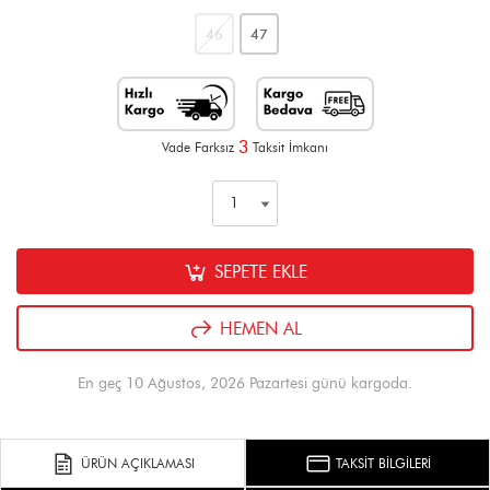
46
47
3
Vade Farksız
Taksit İmkanı
SEPETE EKLE
HEMEN AL
En geç 10 Ağustos, 2026 Pazartesi günü kargoda.
ÜRÜN AÇIKLAMASI
TAKSİT BİLGİLERİ