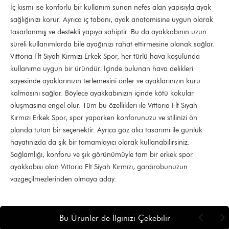
İç kısmı ise konforlu bir kullanım sunan nefes alan yapısıyla ayak
sağlığınızı korur. Ayrıca iç tabanı, ayak anatomisine uygun olarak
tasarlanmış ve destekli yapıya sahiptir. Bu da ayakkabının uzun
süreli kullanımlarda bile ayağınızı rahat ettirmesine olanak sağlar.
Vıttorıa Flt Siyah Kırmızı Erkek Spor, her türlü hava koşulunda
kullanıma uygun bir üründür. İçinde bulunan hava delikleri
sayesinde ayaklarınızın terlemesini önler ve ayaklarınızın kuru
kalmasını sağlar. Böylece ayakkabınızın içinde kötü kokular
oluşmasına engel olur. Tüm bu özellikleri ile Vıttorıa Flt Siyah
Kırmızı Erkek Spor, spor yaparken konforunuzu ve stilinizi ön
planda tutan bir seçenektir. Ayrıca göz alıcı tasarımı ile günlük
hayatınızda da şık bir tamamlayıcı olarak kullanabilirsiniz.
Sağlamlığı, konforu ve şık görünümüyle tam bir erkek spor
ayakkabısı olan Vıttorıa Flt Siyah Kırmızı, gardırobunuzun
vazgeçilmezlerinden olmaya aday.
Bu Ürünler de İlginizi Çekebilir