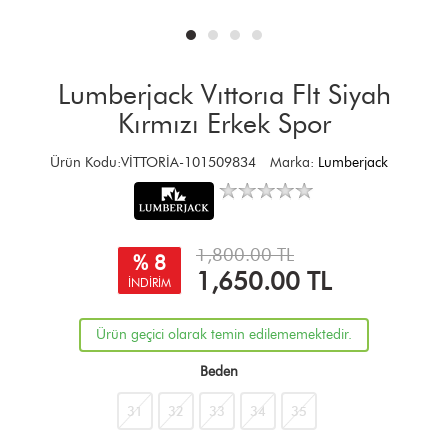
Lumberjack Vıttorıa Flt Siyah
Kırmızı Erkek Spor
Ürün Kodu:VİTTORİA-101509834
Marka:
Lumberjack
1,800.00 TL
% 8
1,650.00
TL
İNDİRİM
Ürün geçici olarak temin edilememektedir.
Beden
31
32
33
34
35