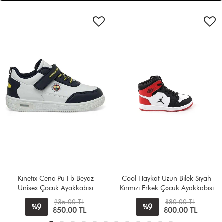
Kinetix Cena Pu Fb Beyaz
Cool Haykat Uzun Bilek Siyah
Unisex Çocuk Ayakkabısı
Kırmızı Erkek Çocuk Ayakkabısı
935.00 TL
880.00 TL
9
9
%
%
850.00 TL
800.00 TL