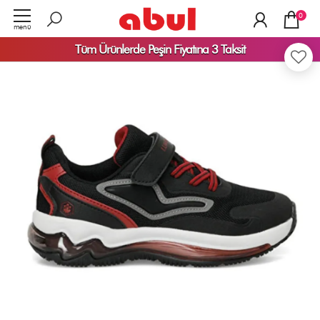
0
menü
TÜKENDİ
Tüm Ürünlerde
Peşin Fiyatına 3 Taksit