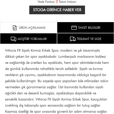
3
Vade Farksız
Taksit İmkanı
STOGA GIRINCE HABER VER
ÜRÜN AÇIKLAMASI
TAKSİT BİLGİLERİ
MÜŞTERİ YORUMLARI
TESLİMAT VE İADE
Vıttorıa Flt Siyah Kırmızı Erkek Spor, modern ve şık tasarımıyla
dikkat çeken bir spor ayakkabıdır. Lumberjack markasının kalitesi
ve sağlamlığı ile üretilen bu ayakkabı, hem spor aktivitelerinde hem
de günlük kullanımda rahatlıkla tercih edilebilir. Siyah ve kırmızı
renklerin şık uyumu, ayakkabının tasarımında oldukça başarılı bir
şekilde kullanılmıştır. Bu sayede spor yaparken bile stilinizden ödün
vermeden şık görünmenizi sağlar. Üst kısmında kullanılan siyah
ağırlıklı deri ve desenli kumaşlar, ayakkabıya dayanıklılık ve
esneklik kazandırır. Vıttorıa Flt Siyah Kırmızı Erkek Spor, kauçuktan
üretilmiş dış tabanıyla spor esnasında sağlam bir tutuş sağlar.
Kaymaz özelliği ile spor sırasında güvenli bir adım atmanızı sağlar.