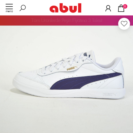
0
menü
Tüm Ürünlerde
Peşin Fiyatına 3 Taksit