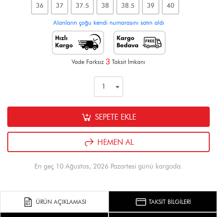
36
37
37.5
38
38.5
39
40
Alanların çoğu kendi numarasını satın aldı
3
Vade Farksız
Taksit İmkanı
SEPETE EKLE
HEMEN AL
En geç 10 Ağustos, 2026 Pazartesi günü kargoda.
ÜRÜN AÇIKLAMASI
TAKSİT BİLGİLERİ