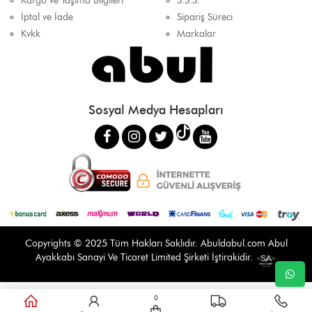
Kargo ve Taşıma Bilgileri
S.S.S.
İptal ve İade
Sipariş Süreci
Kvkk
Markalar
Sosyal Medya Hesapları
Copyrights © 2025 Tüm Hakları Saklıdır.
Abuldabul.com
Abul
Ayakkabı Sanayi Ve Ticaret Limited Şirketi İştirakidir.
0