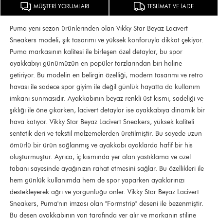
MÜŞTERİ YORUMLARI
TESLİMAT VE İADE
Puma yeni sezon ürünlerinden olan Vikky Star Beyaz Lacivert
Sneakers modeli, şık tasarımı ve yüksek konforuyla dikkat çekiyor.
Puma markasının kalitesi ile birleşen özel detaylar, bu spor
ayakkabıyı günümüzün en popüler tarzlarından biri haline
getiriyor. Bu modelin en belirgin özelliği, modern tasarımı ve retro
havası ile sadece spor giyim ile değil günlük hayatta da kullanım
imkanı sunmasıdır. Ayakkabının beyaz renkli üst kısmı, sadeliği ve
şıklığı ile öne çıkarken, lacivert detaylar ise ayakkabıya dinamik bir
hava katıyor. Vikky Star Beyaz Lacivert Sneakers, yüksek kaliteli
sentetik deri ve tekstil malzemelerden üretilmiştir. Bu sayede uzun
ömürlü bir ürün sağlanmış ve ayakkabı ayaklarda hafif bir his
oluşturmuştur. Ayrıca, iç kısmında yer alan yastıklama ve özel
tabanı sayesinde ayağınızın rahat etmesini sağlar. Bu özellikleri ile
hem günlük kullanımda hem de spor yaparken ayaklarınızı
destekleyerek ağrı ve yorgunluğu önler. Vikky Star Beyaz Lacivert
Sneakers, Puma'nın imzası olan "Formstrip" deseni ile bezenmiştir.
Bu desen ayakkabının yan tarafında yer alır ve markanın stiline