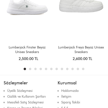
Lumberjack Freya Beyaz Unisex
U.s. Polo Assn. Tıggy Beyaz
Sneakers
Kadın Sneakers
2,600.00 TL
1,799.00 TL
14
%
1,550.00 TL
Sözleşmeler
Kurumsal
Üyelik Sözleşmesi
Hakkımızda
Gizlilik ve Kullanım Şartları
İletişim
Mesafeli Satış Sözleşmesi
Sipariş Takibi