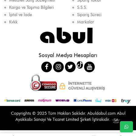
Mesafeli Satış Sözleşmesi
Sipariş Takibi
Kargo ve Taşıma Bilgileri
S.S.S.
İptal ve İade
Sipariş Süreci
Kvkk
Markalar
Sosyal Medya Hesapları
Copyrights © 2025 Tüm Hakları Saklıdır.
Abuldabul.com
Abul
Ayakkabı Sanayi Ve Ticaret Limited Şirketi İştirakidir.