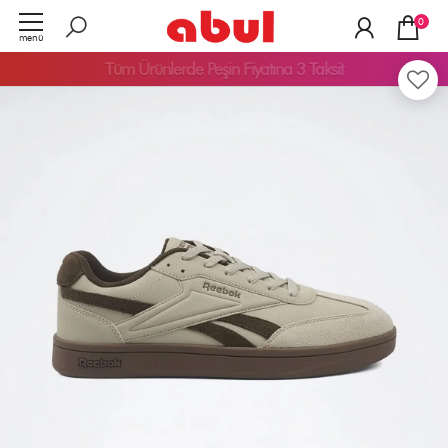
0
menü
Tüm Ürünlerde
Peşin Fiyatına 3 Taksit