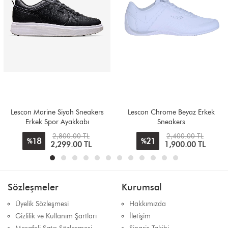
Lescon Marine Siyah Sneakers
Lescon Chrome Beyaz Erkek
Erkek Spor Ayakkabı
Sneakers
2,800.00 TL
2,400.00 TL
18
21
%
%
2,299.00 TL
1,900.00 TL
Sözleşmeler
Kurumsal
Üyelik Sözleşmesi
Hakkımızda
Gizlilik ve Kullanım Şartları
İletişim