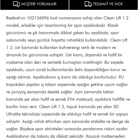
MÜŞTERİ YORUMLARI
TESLİMAT VE İADE
Reebok'un 102156096 kod numarasına sahip olan Clean Lift 1.2
modeli, erkekler için tasarlanmış bir spor ayakkabıdır. Klasik
görünümü ve şık tasarımıyla dikkat çeken bu ayakkabı, spor
salonunda veya günlük hayatta rahatlıkla kullanılabilir. Clean Lift
1.2, üst kısmında kullanılan kahverengi renk ile modern ve
dinamik bir görünüme sahiptir. Üst kısmı, dayanıklı ve hafif bir
malzeme olan deri ve sentetik kumaştan üretilmiştir. Bu sayede
ayakkabı, uzun süreli kullanımlarda dahi dayanıklılığını korur ve
ayağı sıkmaz. Ayakkabının iç kısmı da oldukça konforludur. PU
köpükden yapılan iç taban sayesinde ayağın şekline uyum sağlar
ve yürüyüş esnasında destek sağlar. Aynı zamanda taban
kısmında yer alan hafif ve esnek EVA materyal, ayaklara hafiflik ve
konfor hissi verir. Clean Lift 1.2, topuk kısmında yer alan 3D
Ultralite teknolojisi sayesinde de oldukça hafif ve esnek bir yapıya
sahiptir. Ayağı rahat ettirirken aynı zamanda stabilite ve denge de
sağlar. Böylece spor aktiviteleri sırasında yaralanma riskini azaltır.
Ayakkabının dış tabanı da dikkat çekicidir. Kauçuk malzemeden