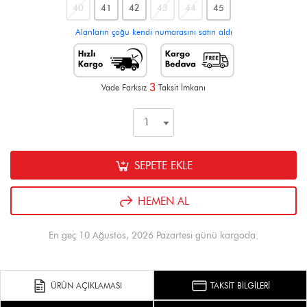
40
41
42
43
44
45
Alanların çoğu kendi numarasını satın aldı
3
Vade Farksız
Taksit İmkanı
SEPETE EKLE
HEMEN AL
En geç 10 Ağustos, 2026 Pazartesi günü kargoda.
ÜRÜN AÇIKLAMASI
TAKSİT BİLGİLERİ