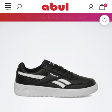
0
menü
Tüm Ürünlerde
Peşin Fiyatına 3 Taksit