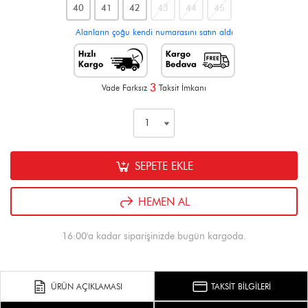
40
41
42
43
44
45
Alanların çoğu kendi numarasını satın aldı
3
Vade Farksız
Taksit İmkanı
SEPETE EKLE
HEMEN AL
16:00'a kadar siparişinizde bugün kargoda.
ÜRÜN AÇIKLAMASI
TAKSİT BİLGİLERİ