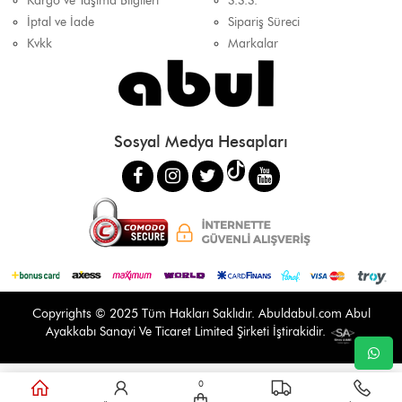
Kargo ve Taşıma Bilgileri
S.S.S.
İptal ve İade
Sipariş Süreci
Kvkk
Markalar
Sosyal Medya Hesapları
Copyrights © 2025 Tüm Hakları Saklıdır.
Abuldabul.com
Abul
Ayakkabı Sanayi Ve Ticaret Limited Şirketi İştirakidir.
0