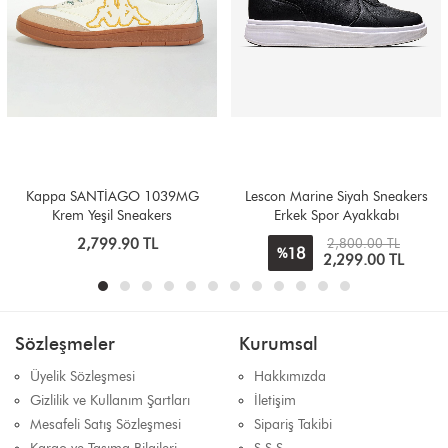
1039MG
Lescon Marine Siyah Sneakers
Lescon Chrome Beya
kers
Erkek Spor Ayakkabı
Sneakers
L
2,800.00 TL
2,400.0
18
21
%
%
2,299.00 TL
1,900.0
Sözleşmeler
Kurumsal
Üyelik Sözleşmesi
Hakkımızda
Gizlilik ve Kullanım Şartları
İletişim
Mesafeli Satış Sözleşmesi
Sipariş Takibi