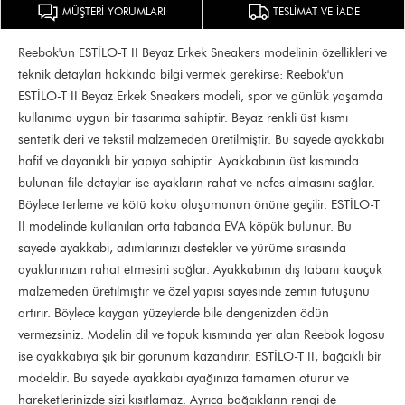
MÜŞTERİ YORUMLARI
TESLİMAT VE İADE
Reebok'un ESTİLO-T II Beyaz Erkek Sneakers modelinin özellikleri ve
teknik detayları hakkında bilgi vermek gerekirse: Reebok'un
ESTİLO-T II Beyaz Erkek Sneakers modeli, spor ve günlük yaşamda
kullanıma uygun bir tasarıma sahiptir. Beyaz renkli üst kısmı
sentetik deri ve tekstil malzemeden üretilmiştir. Bu sayede ayakkabı
hafif ve dayanıklı bir yapıya sahiptir. Ayakkabının üst kısmında
bulunan file detaylar ise ayakların rahat ve nefes almasını sağlar.
Böylece terleme ve kötü koku oluşumunun önüne geçilir. ESTİLO-T
II modelinde kullanılan orta tabanda EVA köpük bulunur. Bu
sayede ayakkabı, adımlarınızı destekler ve yürüme sırasında
ayaklarınızın rahat etmesini sağlar. Ayakkabının dış tabanı kauçuk
malzemeden üretilmiştir ve özel yapısı sayesinde zemin tutuşunu
artırır. Böylece kaygan yüzeylerde bile dengenizden ödün
vermezsiniz. Modelin dil ve topuk kısmında yer alan Reebok logosu
ise ayakkabıya şık bir görünüm kazandırır. ESTİLO-T II, bağcıklı bir
modeldir. Bu sayede ayakkabı ayağınıza tamamen oturur ve
hareketlerinizde sizi kısıtlamaz. Ayrıca bağcıkların rengi de