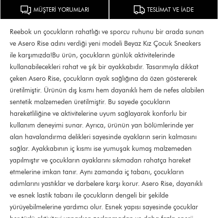
MÜŞTERİ YORUMLARI
TESLİMAT VE İADE
Reebok un çocukların rahatlığı ve sporcu ruhunu bir arada sunan
ve Asero Rise adını verdiği yeni modeli Beyaz Kız Çocuk Sneakers
ile karşımızda!Bu ürün, çocukların günlük aktivitelerinde
kullanabilecekleri rahat ve şık bir ayakkabıdır. Tasarımıyla dikkat
çeken Asero Rise, çocukların ayak sağlığına da özen göstererek
üretilmiştir. Ürünün dış kısmı hem dayanıklı hem de nefes alabilen
sentetik malzemeden üretilmiştir. Bu sayede çocukların
hareketliliğine ve aktivitelerine uyum sağlayarak konforlu bir
kullanım deneyimi sunar. Ayrıca, ürünün yan bölümlerinde yer
alan havalandırma delikleri sayesinde ayakların serin kalmasını
sağlar. Ayakkabının iç kısmı ise yumuşak kumaş malzemeden
yapılmıştır ve çocukların ayaklarını sıkmadan rahatça hareket
etmelerine imkan tanır. Aynı zamanda iç tabanı, çocukların
adımlarını yastıklar ve darbelere karşı korur. Asero Rise, dayanıklı
ve esnek lastik tabanı ile çocukların dengeli bir şekilde
yürüyebilmelerine yardımcı olur. Esnek yapısı sayesinde çocuklar