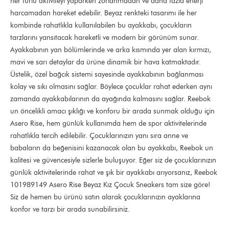
her türlü aktiviteyi yaparken zorlanmadan ve daha fazla enerji
harcamadan hareket edebilir. Beyaz renkteki tasarımı ile her
kombinde rahatlıkla kullanılabilen bu ayakkabı, çocukların
tarzlarını yansıtacak hareketli ve modern bir görünüm sunar.
Ayakkabının yan bölümlerinde ve arka kısmında yer alan kırmızı,
mavi ve sarı detaylar da ürüne dinamik bir hava katmaktadır.
Üstelik, özel bağcık sistemi sayesinde ayakkabının bağlanması
kolay ve sıkı olmasını sağlar. Böylece çocuklar rahat ederken aynı
zamanda ayakkabılarının da ayağında kalmasını sağlar. Reebok
un öncelikli amacı şıklığı ve konforu bir arada sunmak olduğu için
Asero Rise, hem günlük kullanımda hem de spor aktivitelerinde
rahatlıkla tercih edilebilir. Çocuklarınızın yanı sıra anne ve
babaların da beğenisini kazanacak olan bu ayakkabı, Reebok un
kalitesi ve güvencesiyle sizlerle buluşuyor. Eğer siz de çocuklarınızın
günlük aktivitelerinde rahat ve şık bir ayakkabı arıyorsanız, Reebok
101989149 Asero Rise Beyaz Kız Çocuk Sneakers tam size göre!
Siz de hemen bu ürünü satın alarak çocuklarınızın ayaklarına
konfor ve tarzı bir arada sunabilirsiniz.