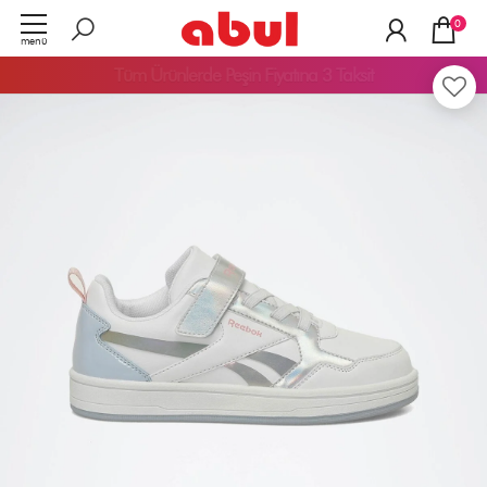
0
menü
Tüm Ürünlerde
Peşin Fiyatına 3 Taksit