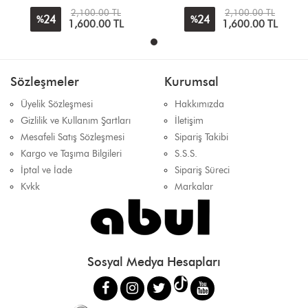
2,100.00 TL
2,100.00 TL
24
24
%
%
1,600.00 TL
1,600.00 TL
Sözleşmeler
Kurumsal
Üyelik Sözleşmesi
Hakkımızda
Gizlilik ve Kullanım Şartları
İletişim
Mesafeli Satış Sözleşmesi
Sipariş Takibi
Kargo ve Taşıma Bilgileri
S.S.S.
İptal ve İade
Sipariş Süreci
Kvkk
Markalar
Sosyal Medya Hesapları