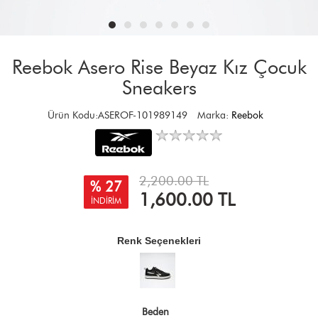
Reebok Asero Rise Beyaz Kız Çocuk
Sneakers
Ürün Kodu:ASEROF-101989149
Marka:
Reebok
2,200.00 TL
% 27
1,600.00
TL
İNDİRİM
Renk Seçenekleri
Beden