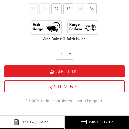
30
31
32
33
34
35
3
Vade Farksız
Taksit İmkanı
SEPETE EKLE
HEMEN AL
16:00'a kadar siparişinizde bugün kargoda.
ÜRÜN AÇIKLAMASI
TAKSİT BİLGİLERİ