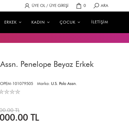
ÜYE OL / ÜYE GİRİŞİ
0
ARA
İLETİŞİM
ERKEK
KADIN
ÇOCUK
 Assn. Penelope Beyaz Erkek
e
LOPEM-101079505
Marka:
U.S. Polo Assn.
00.00 TL
,000.00
TL