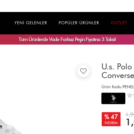
YENİ GELENLER
POPÜLER ÜRÜNLER
OUTLET
Tüm Ürünlerde
Vade Farksız
Peşin Fiyatına 3 Taksit
U.s. Polo
Convers
Ürün Kodu:PENE
1,9
% 47
1
İNDİRİM