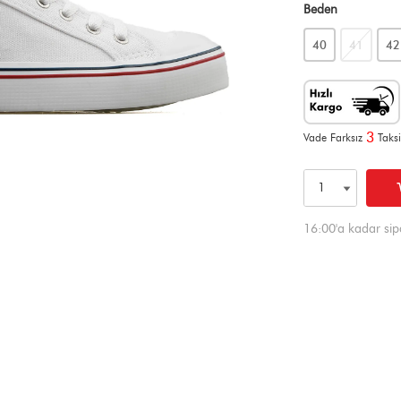
Beden
40
41
42
3
Vade Farksız
Taksi
16:00'a kadar sip