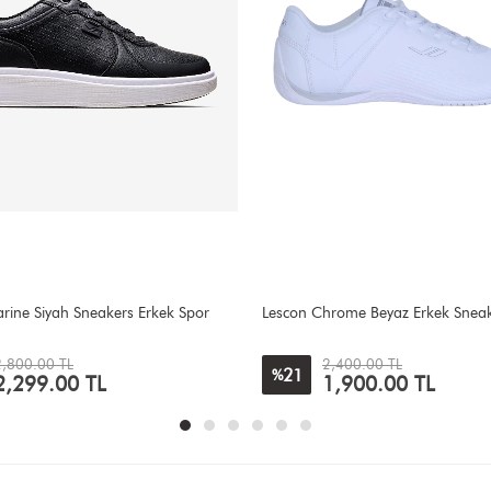
rome Beyaz Erkek Sneakers
Lumberjack Finster Siyah Erkek Sn
2,400.00 TL
2,600.00 TL
12
%
1,900.00 TL
2,300.00 TL