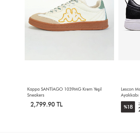
eşil
Lescon Marine Siyah Sneakers Erkek Spor
Lescon Ch
Ayakkabı
2,800.00 TL
18
21
%
%
2,299.00 TL