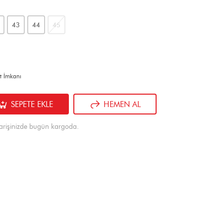
43
44
45
t İmkanı
SEPETE EKLE
HEMEN AL
arişinizde bugün kargoda.