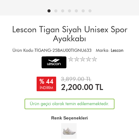
Lescon Tigan Siyah Unisex Spor
Ayakkabı
Ürün Kodu:TİGANG-25BAU00TIGNU633
Marka:
Lescon
3,899.00 TL
% 44
2,200.00
TL
İNDİRİM
Ürün geçici olarak temin edilememektedir.
Renk Seçenekleri