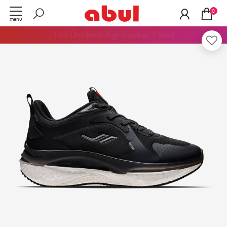
0
menü
TÜKENDİ
Tüm Ürünlerde
Peşin Fiyatına 3 Taksit