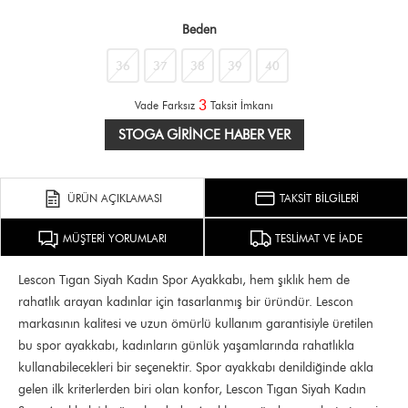
Beden
36
37
38
39
40
3
Vade Farksız
Taksit İmkanı
STOGA GIRINCE HABER VER
ÜRÜN AÇIKLAMASI
TAKSİT BİLGİLERİ
MÜŞTERİ YORUMLARI
TESLİMAT VE İADE
Lescon Tıgan Siyah Kadın Spor Ayakkabı, hem şıklık hem de
rahatlık arayan kadınlar için tasarlanmış bir üründür. Lescon
markasının kalitesi ve uzun ömürlü kullanım garantisiyle üretilen
bu spor ayakkabı, kadınların günlük yaşamlarında rahatlıkla
kullanabilecekleri bir seçenektir. Spor ayakkabı denildiğinde akla
gelen ilk kriterlerden biri olan konfor, Lescon Tıgan Siyah Kadın