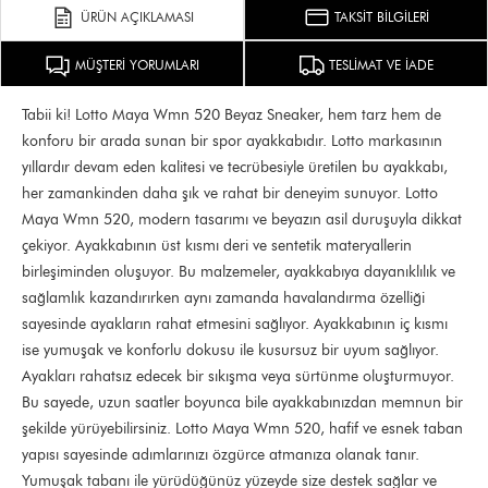
ÜRÜN AÇIKLAMASI
TAKSİT BİLGİLERİ
MÜŞTERİ YORUMLARI
TESLİMAT VE İADE
Tabii ki! Lotto Maya Wmn 520 Beyaz Sneaker, hem tarz hem de
konforu bir arada sunan bir spor ayakkabıdır. Lotto markasının
yıllardır devam eden kalitesi ve tecrübesiyle üretilen bu ayakkabı,
her zamankinden daha şık ve rahat bir deneyim sunuyor. Lotto
Maya Wmn 520, modern tasarımı ve beyazın asil duruşuyla dikkat
çekiyor. Ayakkabının üst kısmı deri ve sentetik materyallerin
birleşiminden oluşuyor. Bu malzemeler, ayakkabıya dayanıklılık ve
sağlamlık kazandırırken aynı zamanda havalandırma özelliği
sayesinde ayakların rahat etmesini sağlıyor. Ayakkabının iç kısmı
ise yumuşak ve konforlu dokusu ile kusursuz bir uyum sağlıyor.
Ayakları rahatsız edecek bir sıkışma veya sürtünme oluşturmuyor.
Bu sayede, uzun saatler boyunca bile ayakkabınızdan memnun bir
şekilde yürüyebilirsiniz. Lotto Maya Wmn 520, hafif ve esnek taban
yapısı sayesinde adımlarınızı özgürce atmanıza olanak tanır.
Yumuşak tabanı ile yürüdüğünüz yüzeyde size destek sağlar ve