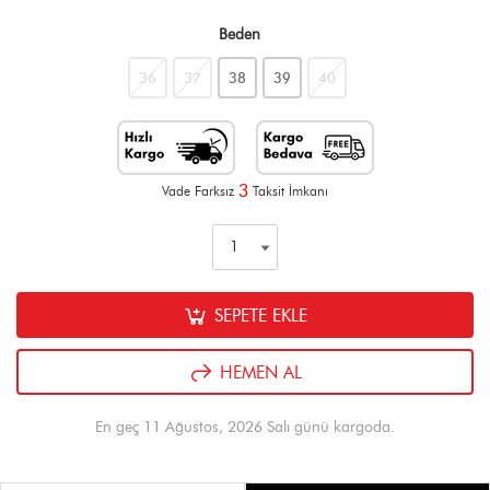
Beden
36
37
38
39
40
3
Vade Farksız
Taksit İmkanı
SEPETE EKLE
HEMEN AL
En geç 11 Ağustos, 2026 Salı günü kargoda.