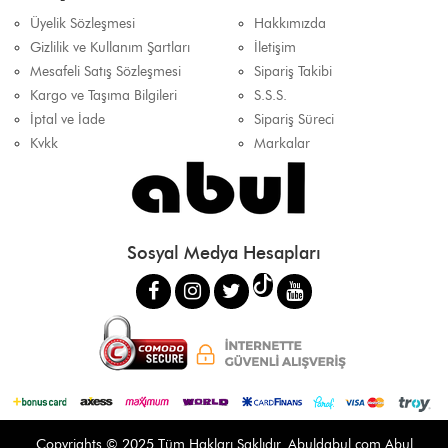
Üyelik Sözleşmesi
Hakkımızda
Gizlilik ve Kullanım Şartları
İletişim
Mesafeli Satış Sözleşmesi
Sipariş Takibi
Kargo ve Taşıma Bilgileri
S.S.S.
İptal ve İade
Sipariş Süreci
Kvkk
Markalar
Sosyal Medya Hesapları
Copyrights © 2025 Tüm Hakları Saklıdır.
Abuldabul.com
Abul