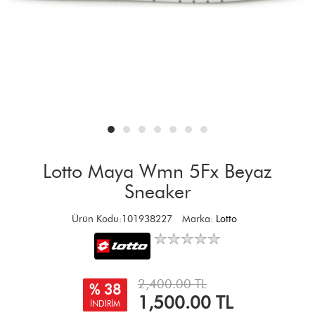
Lotto Maya Wmn 5Fx Beyaz
Sneaker
Ürün Kodu:101938227
Marka:
Lotto
2,400.00 TL
% 38
1,500.00
TL
İNDİRİM