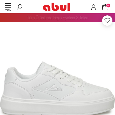
0
menü
Tüm Ürünlerde
Peşin Fiyatına 3 Taksit