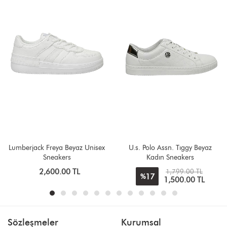
Lumberjack Freya Beyaz Unisex
U.s. Polo Assn. Tıggy Beyaz
Sneakers
Kadın Sneakers
2,600.00 TL
1,799.00 TL
17
%
1,500.00 TL
Sözleşmeler
Kurumsal