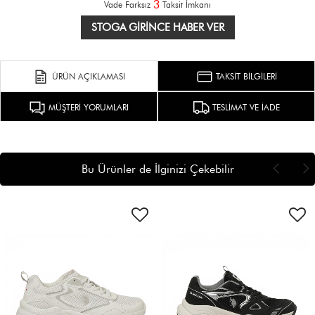
3
Vade Farksız
Taksit İmkanı
STOGA GIRINCE HABER VER
ÜRÜN AÇIKLAMASI
TAKSİT BİLGİLERİ
MÜŞTERİ YORUMLARI
TESLİMAT VE İADE
Bu Ürünler de İlginizi Çekebilir