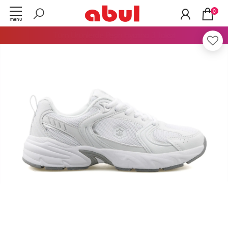
0
menü
TÜKENDİ
Tüm Ürünlerde
Peşin Fiyatına 3 Taksit