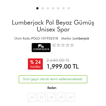
Lumberjack Pol Beyaz Gümüş
Unisex Spor
Ürün Kodu:POLG-101932318
Marka:
Lumberjack
2,640.00 TL
% 24
1,999.00
TL
İNDİRİM
Ürün geçici olarak temin edilememektedir.
Beden
36
37
38
39
40