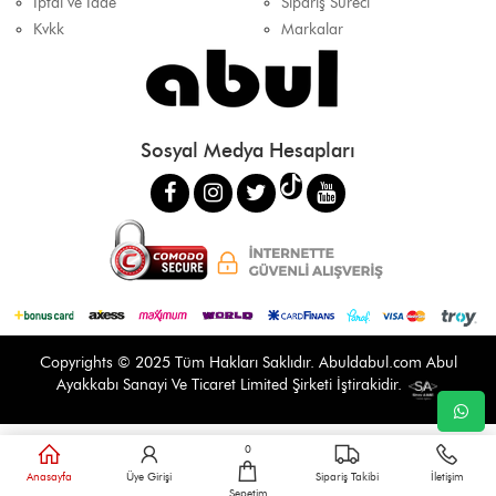
İptal ve İade
Sipariş Süreci
Kvkk
Markalar
Sosyal Medya Hesapları
Copyrights © 2025 Tüm Hakları Saklıdır.
Abuldabul.com
Abul
Ayakkabı Sanayi Ve Ticaret Limited Şirketi İştirakidir.
0
Anasayfa
Üye Girişi
Sipariş Takibi
İletişim
Sepetim