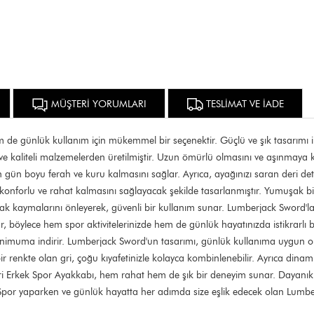
MÜŞTERİ YORUMLARI
TESLİMAT VE İADE
e günlük kullanım için mükemmel bir seçenektir. Güçlü ve şık tasarımı i
ı ve kaliteli malzemelerden üretilmiştir. Uzun ömürlü olmasını ve aşınmaya 
zın gün boyu ferah ve kuru kalmasını sağlar. Ayrıca, ayağınızı saran deri de
 konforlu ve rahat kalmasını sağlayacak şekilde tasarlanmıştır. Yumuşak b
ayak kaymalarını önleyerek, güvenli bir kullanım sunar. Lumberjack Sword'l
r, böylece hem spor aktivitelerinizde hem de günlük hayatınızda istikrarlı 
minimuma indirir. Lumberjack Sword'un tasarımı, günlük kullanıma uygun ol
r renkte olan gri, çoğu kıyafetinizle kolayca kombinlenebilir. Ayrıca dinam
 Erkek Spor Ayakkabı, hem rahat hem de şık bir deneyim sunar. Dayanıklı 
Spor yaparken ve günlük hayatta her adımda size eşlik edecek olan Lumberj