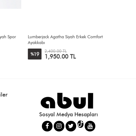
yah Spor
Lumberjack Agatha Siyah Erkek Comfort
Puma 31
Ayakkabı
Spor Aya
4,200
2,400.00 TL
19
%
1,950.00 TL
ler
Sosyal Medya Hesapları