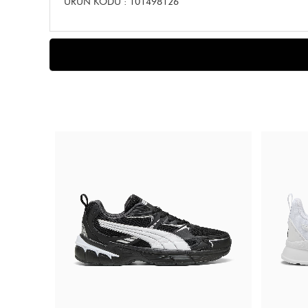
ÜRÜN KODU : 101498126