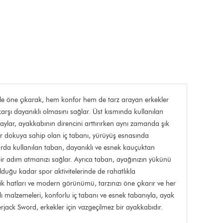
le öne çıkarak, hem konfor hem de tarz arayan erkekler
karşı dayanıklı olmasını sağlar. Üst kısmında kullanılan
taylar, ayakkabının direncini arttırırken aynı zamanda şık
ir dokuya sahip olan iç tabanı, yürüyüş esnasında
arda kullanılan taban, dayanıklı ve esnek kauçuktan
bir adım atmanızı sağlar. Ayrıca taban, ayağınızın yükünü
duğu kadar spor aktivitelerinde de rahatlıkla
ik hatları ve modern görünümü, tarzınızı öne çıkarır ve her
malzemeleri, konforlu iç tabanı ve esnek tabanıyla, ayak
ack Sword, erkekler için vazgeçilmez bir ayakkabıdır.