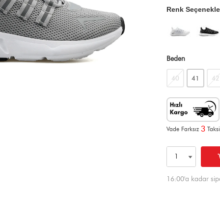
Renk Seçenekle
Beden
40
41
42
3
Vade Farksız
Taksi
16:00'a kadar sip