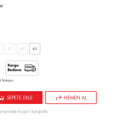
ri
43
44
45
t İmkanı
SEPETE EKLE
HEMEN AL
arişinizde bugün kargoda.