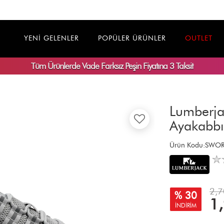
YENİ GELENLER
POPÜLER ÜRÜNLER
OUTLET
Tüm Ürünlerde
Vade Farksız
Peşin Fiyatına 3 Taksit
Lumberja
Ayakabbı
Ürün Kodu:SWO
2,7
% 30
1
İNDİRİM