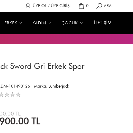
ÜYE OL / ÜYE GİRİŞİ
0
ARA
İLETİŞİM
ERKEK
KADIN
ÇOCUK
ck Sword Gri Erkek Spor
RDM-101498126
Marka:
Lumberjack
00.00 TL
,900.00
TL