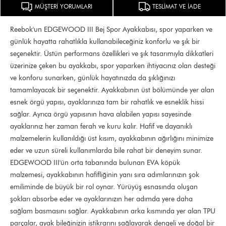
MÜŞTERİ YORUMLARI
TESLİMAT VE İADE
Reebok'un EDGEWOOD III Bej Spor Ayakkabısı, spor yaparken ve
günlük hayatta rahatlıkla kullanabileceğiniz konforlu ve şık bir
seçenektir. Üstün performans özellikleri ve şık tasarımıyla dikkatleri
üzerinize çeken bu ayakkabı, spor yaparken ihtiyacınız olan desteği
ve konforu sunarken, günlük hayatınızda da şıklığınızı
tamamlayacak bir seçenektir. Ayakkabının üst bölümünde yer alan
esnek örgü yapısı, ayaklarınıza tam bir rahatlık ve esneklik hissi
sağlar. Ayrıca örgü yapısının hava alabilen yapısı sayesinde
ayaklarınız her zaman ferah ve kuru kalır. Hafif ve dayanıklı
malzemelerin kullanıldığı üst kısım, ayakkabının ağırlığını minimize
eder ve uzun süreli kullanımlarda bile rahat bir deneyim sunar.
EDGEWOOD III'ün orta tabanında bulunan EVA köpük
malzemesi, ayakkabının hafifliğinin yanı sıra adımlarınızın şok
emiliminde de büyük bir rol oynar. Yürüyüş esnasında oluşan
şokları absorbe eder ve ayaklarınızın her adımda yere daha
sağlam basmasını sağlar. Ayakkabının arka kısmında yer alan TPU
parçalar, ayak bileğinizin istikrarını sağlayarak dengeli ve doğal bir