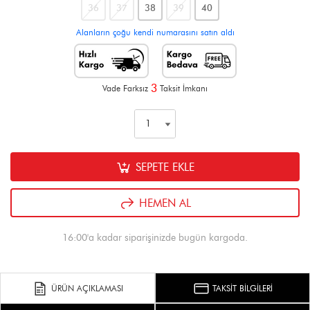
36
37
38
39
40
Alanların çoğu kendi numarasını satın aldı
3
Vade Farksız
Taksit İmkanı
SEPETE EKLE
HEMEN AL
16:00'a kadar siparişinizde bugün kargoda.
ÜRÜN AÇIKLAMASI
TAKSİT BİLGİLERİ