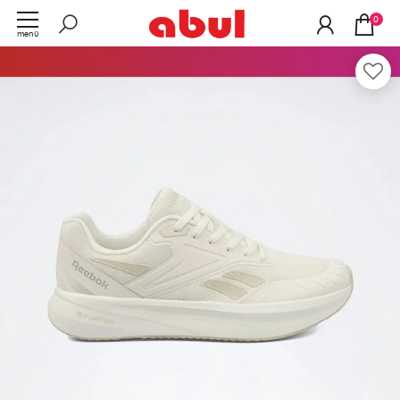
0
menü
Tüm Ürünlerde
Peşin Fiyatına 3 Taksit