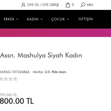
ÜYE OL / ÜYE GİRİŞİ
0
ARA
İLETİŞİM
ERKEK
KADIN
ÇOCUK
o Assn. Mashulya Siyah Kadın
HULYAG-101324866
Marka:
U.S. Polo Assn.
99.00 TL
,800.00
TL