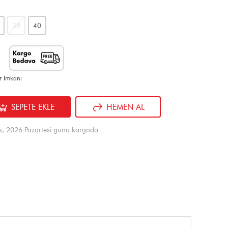
39
40
t İmkanı
SEPETE EKLE
HEMEN AL
s, 2026 Pazartesi günü kargoda.