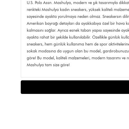
U.S. Polo Assn. Mashulya, modern ve şık tasarımıyla dikka
renkteki Mashulya kadın sneakers, yüksek kaliteli malzemele
sayesinde ayakta yorulmaya neden olmaz. Sneakersın dilind
Amerikan bayrağı detayları da ayakkabıya özel bir hava kat
kalmasını sağlar. Ayrıca esnek taban yapısı sayesinde ayak
ayakta rahat bir şekilde kullanılabilir. Özellikle günlük ku
sneakers, hem günlük kullanıma hem de spor aktivitelerine 
sokak modasına da uygun olan bu model, gardırobunuzun va
göre! Bu model, kaliteli malzemeleri, modern tasarımı ve r
Mashulya tam size göre!