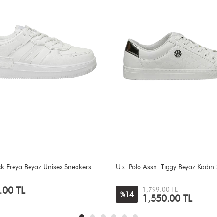
 Assn. Tıggy Beyaz Kadın Sneakers
Puma 400718 02 CLUB KLASSİKA 
Sneakers
4,700.00 TL
1,799.00 TL
1,550.00 TL