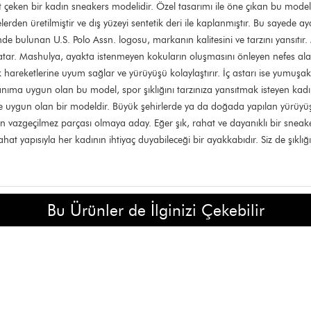
t çeken bir kadın sneakers modelidir. Özel tasarımı ile öne çıkan bu mode
rden üretilmiştir ve dış yüzeyi sentetik deri ile kaplanmıştır. Bu sayede a
e bulunan U.S. Polo Assn. logosu, markanın kalitesini ve tarzını yansıtır
ar. Mashulya, ayakta istenmeyen kokuların oluşmasını önleyen nefes alan b
 hareketlerine uyum sağlar ve yürüyüşü kolaylaştırır. İç astarı ise yumuşa
llanıma uygun olan bu model, spor şıklığını tarzınıza yansıtmak isteyen kadı
uygun olan bir modeldir. Büyük şehirlerde ya da doğada yapılan yürüyüşlerd
zgeçilmez parçası olmaya aday. Eğer şık, rahat ve dayanıklı bir sneaker
ahat yapısıyla her kadının ihtiyaç duyabileceği bir ayakkabıdır. Siz de ş
Bu Ürünler de İlginizi Çekebilir