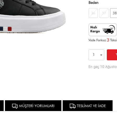
Beden
36
37
38
3
Vade Farksız
Taksi
En geç 10 Ağusto
MÜŞTERİ YORUMLARI
TESLİMAT VE İADE