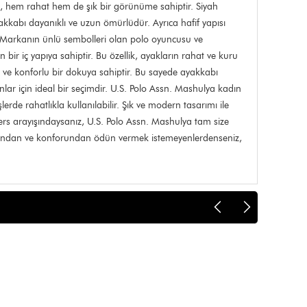
l, hem rahat hem de şık bir görünüme sahiptir. Siyah
yakkabı dayanıklı ve uzun ömürlüdür. Ayrıca hafif yapısı
. Markanın ünlü sembolleri olan polo oyuncusu ve
ir iç yapıya sahiptir. Bu özellik, ayakların rahat ve kuru
k ve konforlu bir dokuya sahiptir. Bu sayede ayakkabı
nlar için ideal bir seçimdir. U.S. Polo Assn. Mashulya kadın
e rahatlıkla kullanılabilir. Şık ve modern tasarımı ile
s arayışındaysanız, U.S. Polo Assn. Mashulya tam size
ıklığından ve konforundan ödün vermek istemeyenlerdenseniz,