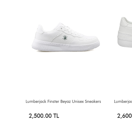
neakers
Lumberjack Freya Beyaz Unisex Sneakers
U.s. Polo
2,600.00 TL
14
%