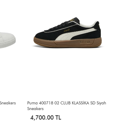
SD Siyah
Puma 400368 02 COURT LALLY SKYE Siyah
Kappa T
Sneakers
2,799
4,700.00 TL
20
%
3,750.00 TL