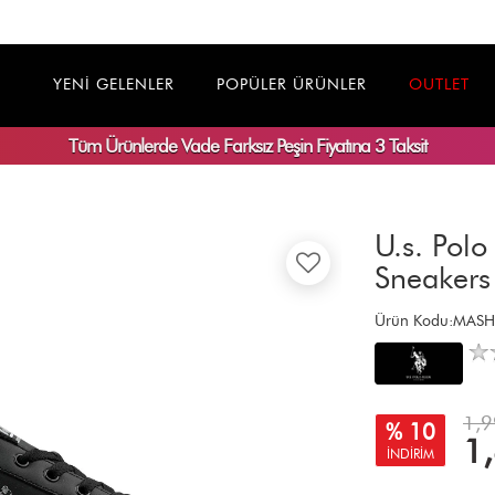
YENİ GELENLER
POPÜLER ÜRÜNLER
OUTLET
Tüm Ürünlerde
Vade Farksız
Peşin Fiyatına 3 Taksit
U.s. Pol
Sneakers
Ürün Kodu:MAS
1,9
% 10
1
İNDİRİM