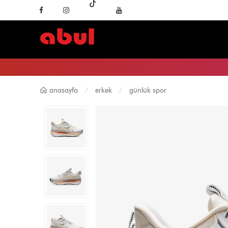
anasayfa
erkek
günlük spor