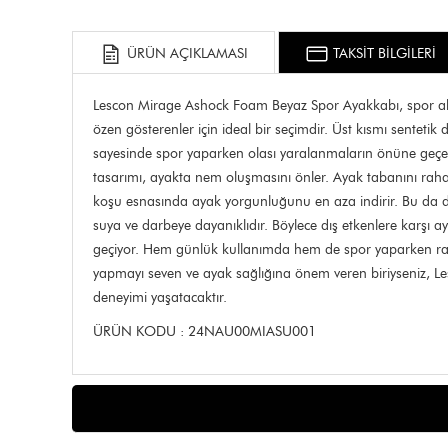
ÜRÜN AÇIKLAMASI
TAKSİT BİLGİLERİ
Lescon Mirage Ashock Foam Beyaz Spor Ayakkabı, spor aktivi
özen gösterenler için ideal bir seçimdir. Üst kısmı sentet
sayesinde spor yaparken olası yaralanmaların önüne geçer.
tasarımı, ayakta nem oluşmasını önler. Ayak tabanını rahat
koşu esnasında ayak yorgunluğunu en aza indirir. Bu da d
suya ve darbeye dayanıklıdır. Böylece dış etkenlere karşı a
geçiyor. Hem günlük kullanımda hem de spor yaparken rahatl
yapmayı seven ve ayak sağlığına önem veren biriyseniz, Les
deneyimi yaşatacaktır.
ÜRÜN KODU : 24NAU00MIASU001