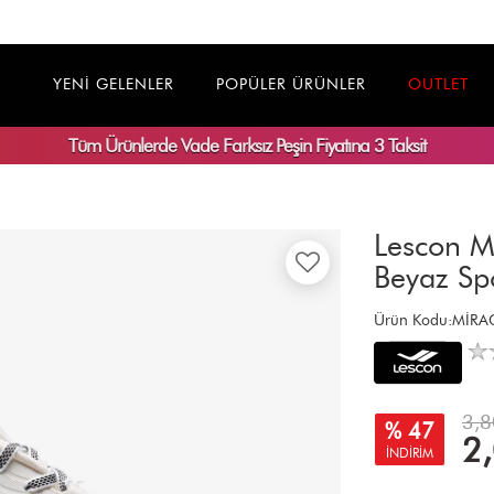
YENİ GELENLER
POPÜLER ÜRÜNLER
OUTLET
Tüm Ürünlerde
Vade Farksız
Peşin Fiyatına 3 Taksit
Lescon M
Beyaz Sp
Ürün Kodu:MİR
3,8
% 47
2
İNDİRİM