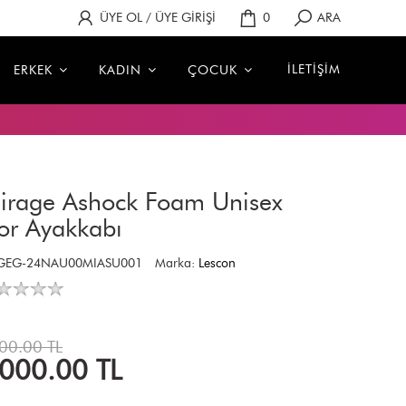
ÜYE OL / ÜYE GİRİŞİ
0
ARA
İLETİŞİM
ERKEK
KADIN
ÇOCUK
irage Ashock Foam Unisex
or Ayakkabı
AGEG-24NAU00MIASU001
Marka:
Lescon
00.00 TL
,000.00
TL