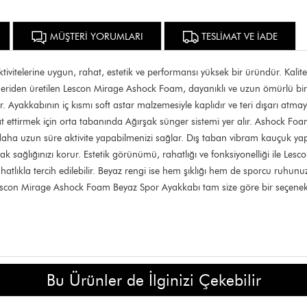
MÜŞTERİ YORUMLARI
TESLİMAT VE İADE
telerine uygun, rahat, estetik ve performansı yüksek bir üründür. Kalitel
ik deriden üretilen Lescon Mirage Ashock Foam, dayanıklı ve uzun ömürlü bi
 Ayakkabının iç kısmı soft astar malzemesiyle kaplıdır ve teri dışarı atma
 ettirmek için orta tabanında Ağırşak sünger sistemi yer alır. Ashock Foam
aha uzun süre aktivite yapabilmenizi sağlar. Dış taban vibram kauçuk yap
yak sağlığınızı korur. Estetik görünümü, rahatlığı ve fonksiyonelliği ile L
ıkla tercih edilebilir. Beyaz rengi ise hem şıklığı hem de sporcu ruhunuzu
con Mirage Ashock Foam Beyaz Spor Ayakkabı tam size göre bir seçenek olabi
Bu Ürünler de İlginizi Çekebilir