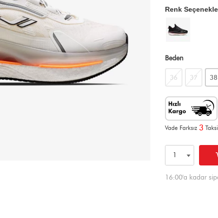
Renk Seçenekle
Beden
36
37
38
3
Vade Farksız
Taksi
16:00'a kadar sip