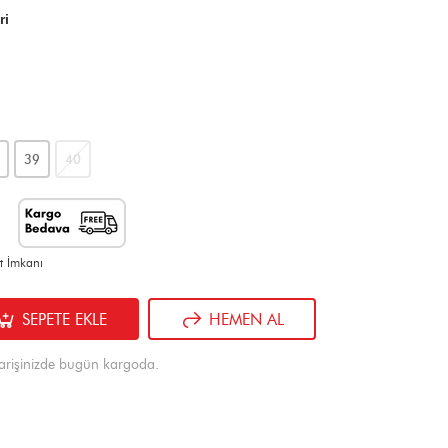
ri
39
40
t İmkanı
SEPETE EKLE
HEMEN AL
arişinizde bugün kargoda.