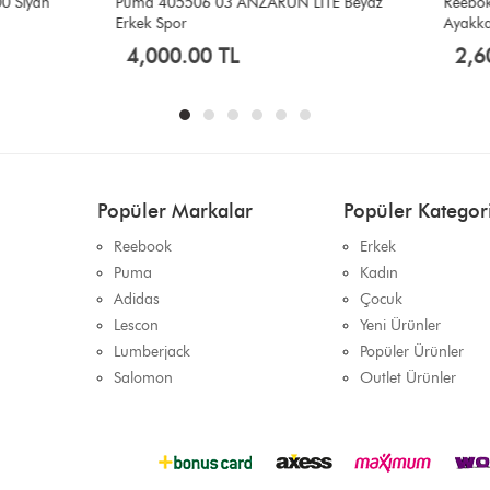
506 03 ANZARUN LİTE Beyaz
Reebok 102156260 MAX LIFT II Si
r
Ayakkabı
.00 TL
2,600.00 TL
Popüler Markalar
Popüler Kategori
Reebook
Erkek
Puma
Kadın
Adidas
Çocuk
Lescon
Yeni Ürünler
Lumberjack
Popüler Ürünler
Salomon
Outlet Ürünler