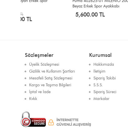
Puma 402625-01 MİLENİO 2000 Siyah
Puma 405
Beyaz Erkek Spor Ayakkabı
Erkek Spo
5,600.00 TL
4,000
Sözleşmeler
Kurumsal
Üyelik Sözleşmesi
Hakkımızda
Gizlilik ve Kullanım Şartları
İletişim
Mesafeli Satış Sözleşmesi
Sipariş Takibi
Kargo ve Taşıma Bilgileri
S.S.S.
İptal ve İade
Sipariş Süreci
Kvkk
Markalar