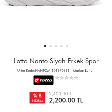
Lotto Nanto Siyah Erkek Spor
Ürün Kodu:NANTOM-101970681
Marka:
Lotto
2,400.00 TL
% 8
2,200.00
TL
İNDİRİM