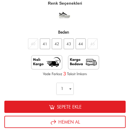
Renk Seçenekleri
Beden
40
41
42
43
44
45
3
Vade Farksız
Taksit İmkanı
SEPETE EKLE
HEMEN AL