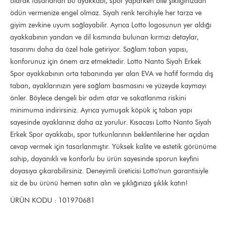
olarak tasarlanan bu ayakkabı, spor yaparken bile şıklığınızdan
ödün vermenize engel olmaz. Siyah renk tercihiyle her tarza ve
giyim zevkine uyum sağlayabilir. Ayrıca Lotto logosunun yer aldığı
ayakkabının yandan ve dil kısmında bulunan kırmızı detaylar,
tasarımı daha da özel hale getiriyor. Sağlam taban yapısı,
konforunuz için önem arz etmektedir. Lotto Nanto Siyah Erkek
Spor ayakkabının orta tabanında yer alan EVA ve hafif formda dış
taban, ayaklarınızın yere sağlam basmasını ve yüzeyde kaymayı
önler. Böylece dengeli bir adım atar ve sakatlanma riskini
minimuma indirirsiniz. Ayrıca yumuşak köpük iç taban yapı
sayesinde ayaklarınız daha az yorulur. Kısacası Lotto Nanto Siyah
Erkek Spor ayakkabı, spor tutkunlarının beklentilerine her açıdan
cevap vermek için tasarlanmıştır. Yüksek kalite ve estetik görünüme
sahip, dayanıklı ve konforlu bu ürün sayesinde sporun keyfini
doyasıya çıkarabilirsiniz. Deneyimli üreticisi Lotto'nun garantisiyle
siz de bu ürünü hemen satın alın ve şıklığınıza şıklık katın!
ÜRÜN KODU : 101970681