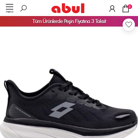
0
menü
Tüm Ürünlerde
Peşin Fiyatına 3 Taksit