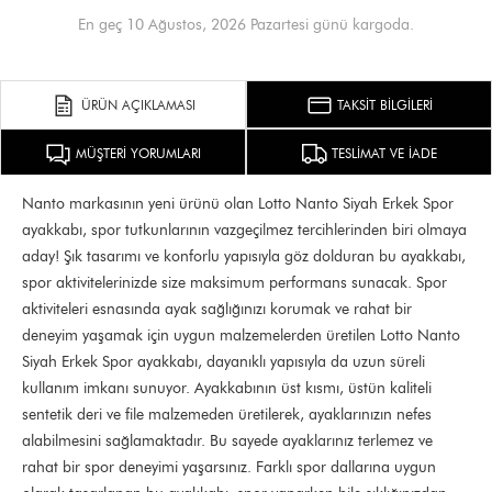
En geç 10 Ağustos, 2026 Pazartesi günü kargoda.
ÜRÜN AÇIKLAMASI
TAKSİT BİLGİLERİ
MÜŞTERİ YORUMLARI
TESLİMAT VE İADE
Nanto markasının yeni ürünü olan Lotto Nanto Siyah Erkek Spor
ayakkabı, spor tutkunlarının vazgeçilmez tercihlerinden biri olmaya
aday! Şık tasarımı ve konforlu yapısıyla göz dolduran bu ayakkabı,
spor aktivitelerinizde size maksimum performans sunacak. Spor
aktiviteleri esnasında ayak sağlığınızı korumak ve rahat bir
deneyim yaşamak için uygun malzemelerden üretilen Lotto Nanto
Siyah Erkek Spor ayakkabı, dayanıklı yapısıyla da uzun süreli
kullanım imkanı sunuyor. Ayakkabının üst kısmı, üstün kaliteli
sentetik deri ve file malzemeden üretilerek, ayaklarınızın nefes
alabilmesini sağlamaktadır. Bu sayede ayaklarınız terlemez ve
rahat bir spor deneyimi yaşarsınız. Farklı spor dallarına uygun