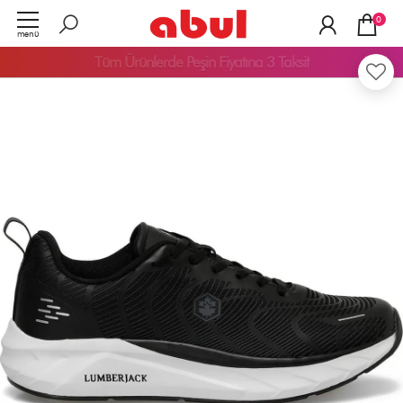
0
menü
Tüm Ürünlerde
Peşin Fiyatına 3 Taksit