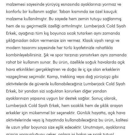
malzemesi sayesinde yürüyüş esnasında ayaklarınızı yormaz ve
konforlu bir kullanım sağlar. Taban kısmında ise özel kauçuk
malzeme kullanılmıştır. Bu sayede hem zemin tutuşu sağlanmış
hem de su geçirmezlik özelliği arttırılmıştır. Lumberjack Cold Siyah
Erkek, ayağınızı tüm kış boyunca sıcak tutarken aynı zamanda
şıklığınızdan ödün vermenize izin vermez. Klasik siyah rengi ve
modern tasarımı sayesinde her türlü kıyafetinizle rahatlıkla
kombinleyebilirsiniz. Şık ve spor tarzınızı yansıtırken aynı zamanda
rahat bir kullanım sunar. Bu ürün, özellikle soğuk havalarda açık
hava etkinlikleri gerçekleştiren ve doğa ile iç içe olan erkeklerin
vazgeçilmez seçimidir. Kamp, trekking veya dağ yürüyüşü gibi
aktivitelerde de güvenle kullanabileceğiniz Lumberjack Cold Siyah
Erkek, bir yandan sizi soğuktan korurken diğer yandan
ayaklarınızın yapısına uygun bir destek sağlar. Sonuç olarak,
Lumberjack Cold Siyah Erkek, hem sıcaklık hem de şıklık arayan
erkekler için mükemmel bir seçenektir. Günlük hayatta, açık hava
aktivitelerinde veya iş hayatında kullanabileceğiniz bu ürün, kalitesi
ile uzun yıllar boyunca size eşlik edecektir. Unutmayın, ayaklarınız
günün yorgunluğunu çeker, onlara iyi bakın ve sıcak tutun!