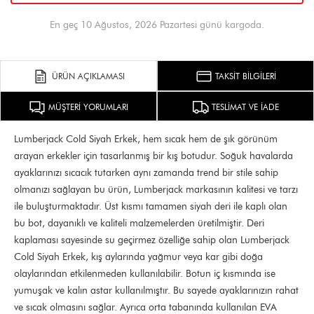
En geç 10 Ağustos, 2026 Pazartesi günü kargoda.
ÜRÜN AÇIKLAMASI
TAKSİT BİLGİLERİ
MÜŞTERİ YORUMLARI
TESLİMAT VE İADE
Lumberjack Cold Siyah Erkek, hem sıcak hem de şık görünüm
arayan erkekler için tasarlanmış bir kış botudur. Soğuk havalarda
ayaklarınızı sıcacık tutarken aynı zamanda trend bir stile sahip
olmanızı sağlayan bu ürün, Lumberjack markasının kalitesi ve tarzı
ile buluşturmaktadır. Üst kısmı tamamen siyah deri ile kaplı olan
bu bot, dayanıklı ve kaliteli malzemelerden üretilmiştir. Deri
kaplaması sayesinde su geçirmez özelliğe sahip olan Lumberjack
Cold Siyah Erkek, kış aylarında yağmur veya kar gibi doğa
olaylarından etkilenmeden kullanılabilir. Botun iç kısmında ise
yumuşak ve kalın astar kullanılmıştır. Bu sayede ayaklarınızın rahat
ve sıcak olmasını sağlar. Ayrıca orta tabanında kullanılan EVA